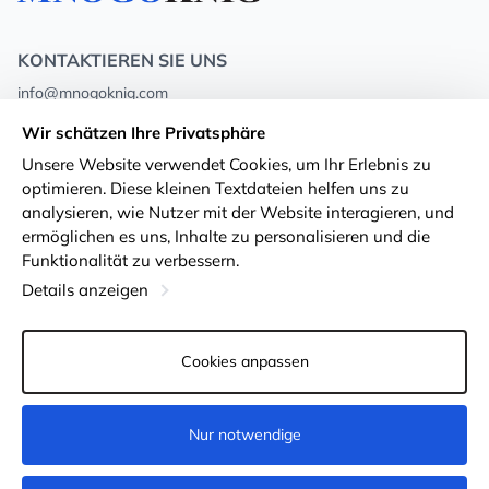
KONTAKTIEREN SIE UNS
info@mnogoknig.com
+371 27-27-27-47
(08:00 – 20:00 UTC+2)
Wir schätzen Ihre Privatsphäre
Rīga, Augusta Deglava 69d, LV-1082
Unsere Website verwendet Cookies, um Ihr Erlebnis zu
optimieren. Diese kleinen Textdateien helfen uns zu
Über uns
Privacy Policy
analysieren, wie Nutzer mit der Website interagieren, und
ermöglichen es uns, Inhalte zu personalisieren und die
Geschäfte
Geschäftsbedingungen
Funktionalität zu verbessern.
Lieferung und Zahlung
Erklärung zur Barrierefreiheit
Details anzeigen
Treuekarten
Rückgabe von Waren
Cookies anpassen
Für Großhandelskunden
Cookie-Einstellungen
Nur notwendige