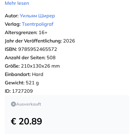
Mehr lesen
Autor:
Уильям Ширер
Verlag:
Tsentrpoligraf
Altersgrenzen:
16+
Jahr der Veröffentlichung:
2026
ISBN:
9785952465572
Anzahl der Seiten:
508
Größe:
210х130х26 mm
Einbandart:
Hard
Gewicht:
521 g
ID:
1727209
Ausverkauft
€ 20.89