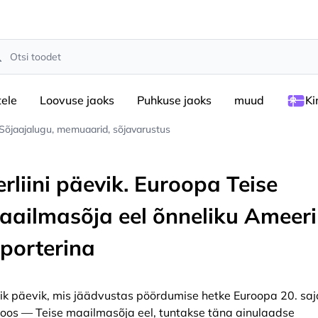
rch
tele
Loovuse jaoks
Puhkuse jaoks
muud
Ki
Sõjaajalugu, memuaarid, sõjavarustus
rliini päevik. Euroopa Teise
aailmasõja eel õnneliku Ameer
eporterina
klik päevik, mis jäädvustas pöördumise hetke Euroopa 20. saj
loos — Teise maailmasõja eel, tuntakse täna ainulaadse