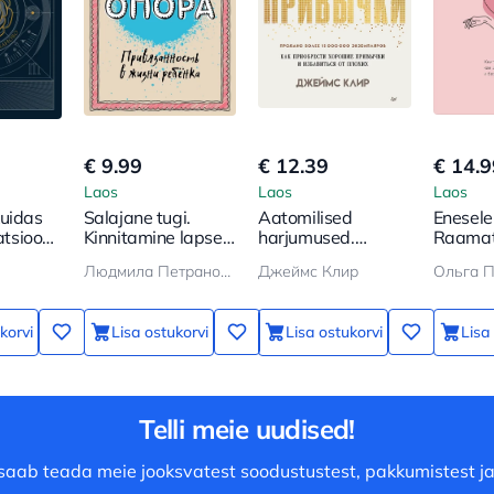
€ 9.99
€ 12.39
€ 14.9
Laos
Laos
Laos
Kuidas
Salajane tugi.
Aatomilised
Enesele 
satsioon
Kinnitamine lapse
harjumused.
Raamat 
elus
Kuidas omandada
kuidas 
Людмила Петрановская
Джеймс Клир
Ольга 
häid harjumusi
väärtus
hoida
korvi
Lisa ostukorvi
Lisa ostukorvi
Lisa
Telli meie uudised!
saab teada meie jooksvatest soodustustest, pakkumistest ja