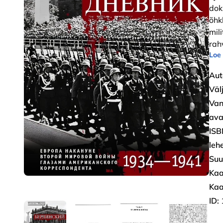
dok
õhk
mil
rah
Loe
Aut
Väl
Van
ava
ISB
leh
Suu
Kaa
Kaa
ID: