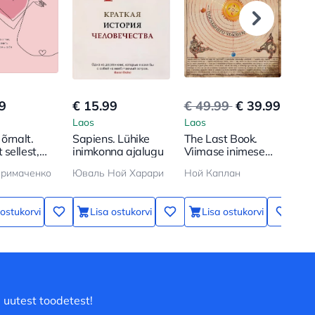
9
€ 15.99
€ 49.99
€ 39.99
€ 5
Laos
Laos
Lao
õrnalt.
Sapiens. Lühike
The Last Book.
Каф
sellest,
inimkonna ajalugu
Viimase inimese
зем
end
päevik Maal
пер
Примаченко
Юваль Ной Харари
Ной Каплан
СТР
tada ja
по 
всп
ты 
 ostukorvi
Lisa ostukorvi
Lisa ostukorvi
 uutest toodetest!