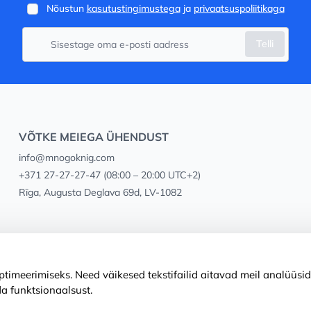
Nõustun
kasutustingimustega
ja
privaatsuspoliitikaga
Telli
VÕTKE MEIEGA ÜHENDUST
info@mnogoknig.com
+371 27-27-27-47
(08:00 – 20:00 UTC+2)
Rīga, Augusta Deglava 69d, LV-1082
timeerimiseks. Need väikesed tekstifailid aitavad meil analüüsid
a funktsionaalsust.