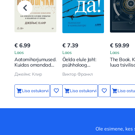
€ 6.99
€ 7.39
€ 59.99
Laos
Laos
Laos
Aatomiharjumused.
Öelda elule Jah!:
The Book. 
Kuidas omandada
psühholoog
luua tsivili
häid harjumusi ja
koonduslaagris
uuesti
Джеймс Клир
Виктор Франкл
vabaneda
halbadest
Lisa ostukorvi
Lisa ostukorvi
Lisa ostu
Ole esimene, kes 