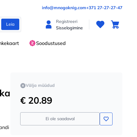
info@mnogoknig.com
+371 27-27-27-47
Registreeri
Leia
Sisselogimine
nkekaart
Soodustused
Välja müüdud
ika
€ 20.89
Ei ole saadaval
andi