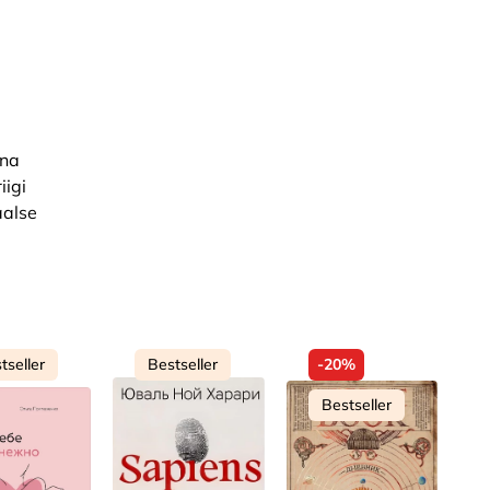
äna
iigi
aalse
tseller
Bestseller
-20%
Bestseller