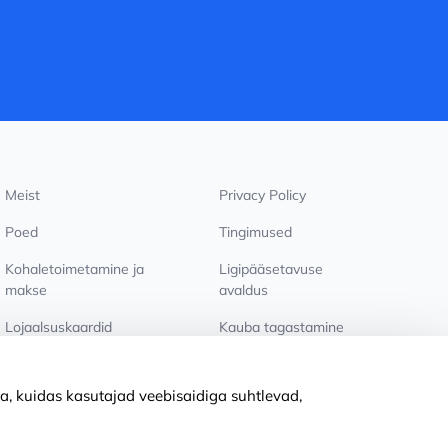
Meist
Privacy Policy
Poed
Tingimused
Kohaletoimetamine ja
Ligipääsetavuse
makse
avaldus
Lojaalsuskaardid
Kauba tagastamine
PÕHJUST KOOSTÖÖKS
Küpsiste seaded
a, kuidas kasutajad veebisaidiga suhtlevad,