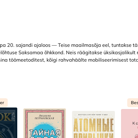
opa 20. sajandi ajaloos — Teise maailmasõja eel, tuntakse t
lõhtuse Saksamaa õhkkond. Neis räägitakse üksikasjalikult r
ina töömeetoditest, kõigi rahvahäälte mobiliseerimisest tot
ler
Bes