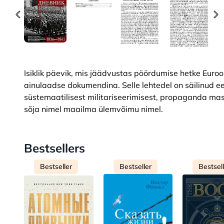
Isiklik päevik, mis jäädvustas pöördumise hetke Euro
ainulaadse dokumendina. Selle lehtedel on säilinud ee
süstemaatilisest militariseerimisest, propaganda mas
sõja nimel maailma ülemvõimu nimel.
Bestsellers
Bestseller
Bestseller
Bestsel