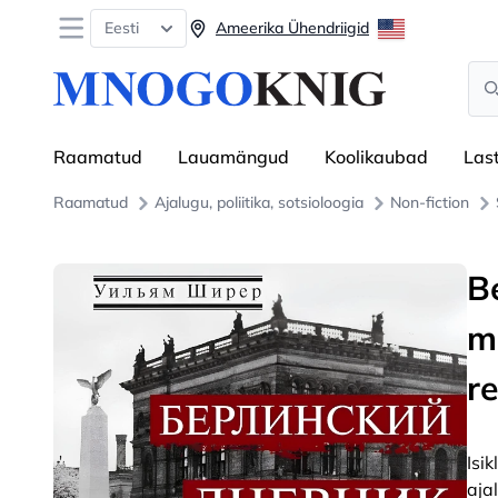
Open menu
Eesti
Ameerika Ühendriigid
Sea
Raamatud
Lauamängud
Koolikaubad
Las
Raamatud
Ajalugu, poliitika, sotsioloogia
Non-fiction
Be
m
r
Isi
aja