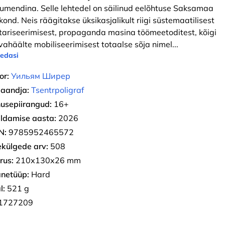
umendina. Selle lehtedel on säilinud eelõhtuse Saksamaa
kond. Neis räägitakse üksikasjalikult riigi süstemaatilisest
itariseerimisest, propaganda masina töömeetoditest, kõigi
vahäälte mobiliseerimisest totaalse sõja nimel
...
 edasi
or:
Уильям Ширер
jaandja:
Tsentrpoligraf
usepiirangud:
16+
ldamise aasta:
2026
N:
9785952465572
ekülgede arv:
508
rus:
210х130х26 mm
netüüp:
Hard
l:
521 g
1727209