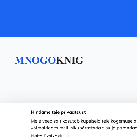
Hindame teie privaatsust
Meie veebisait kasutab küpsiseid teie kogemuse op
võimaldades meil isikupärastada sisu ja parandad
Näita üksikasju