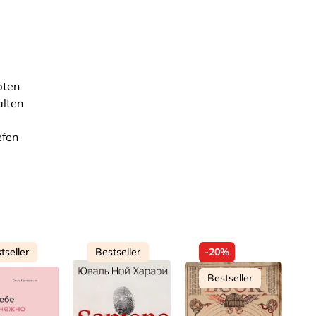
pten
alten
efen
tseller
Bestseller
-20%
Bestseller