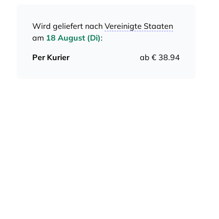
Wird geliefert nach
Vereinigte Staaten
am
18 August (Di)
:
Per Kurier
ab € 38.94