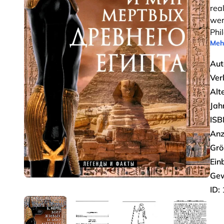
rea
wer
Phi
Meh
Aut
Ver
Alt
Jah
ISB
Anz
Grö
Ein
Gew
ID: