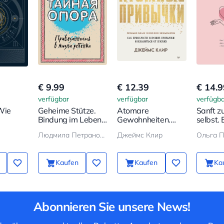
€ 9.99
€ 12.39
€ 14.9
verfügbar
verfügbar
verfügba
Wie
Geheime Stütze.
Atomare
Sanft zu
Bindung im Leben
Gewohnheiten.
selbst. 
 von
des Kindes
Wie man gute
darüber
Людмила Петрановская
Джеймс Клир
Ольга 
neu
Gewohnheiten
sich sc
erwirbt
schützt
Kaufen
Kaufen
Ka
Abonnieren Sie unsere News!