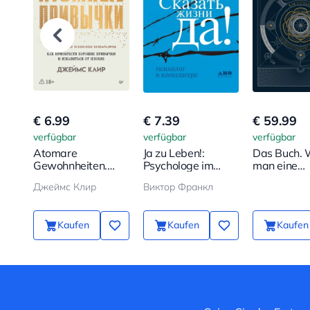
€ 6.99
€ 7.39
€ 59.99
verfügbar
verfügbar
verfügbar
Atomare
Ja zu Leben!:
Das Buch. 
Gewohnheiten.
Psychologe im
man eine
Wie man gute
Konzentrationslager
Zivilisation
Джеймс Клир
Виктор Франкл
Gewohnheiten
Grund auf 
erwirbt und
erschafft
schlechte loswird
Kaufen
Kaufen
Kaufen