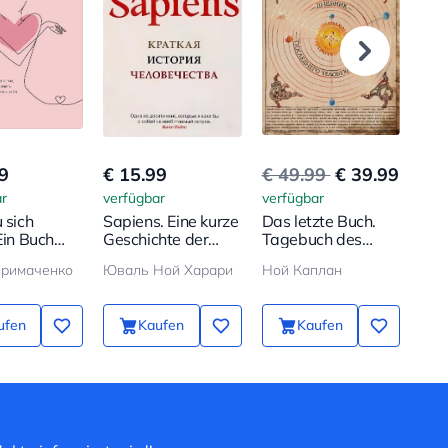
9
€ 15.99
€ 49.99
€ 39.99
€ 1
r
verfügbar
verfügbar
verf
 sich
Sapiens. Eine kurze
Das letzte Buch.
12 
Ein Buch
Geschichte der
Tagebuch des
Wie
, wie man
Menschheit
letzten Menschen
Woc
Примаченко
Юваль Ной Харари
Ной Каплан
hätzt und
auf Erden
erre
in 
ufen
Kaufen
Kaufen