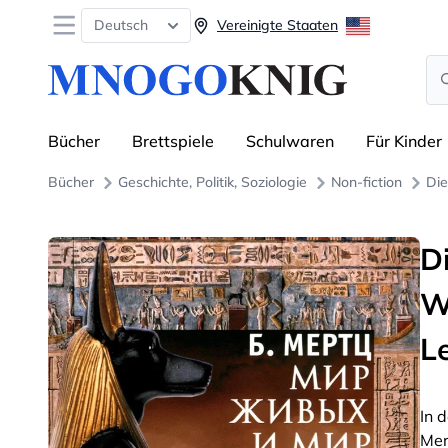
Open menu
Deutsch
Vereinigte Staaten
Se
Bücher
Brettspiele
Schulwaren
Für Kinder
Bücher
Geschichte, Politik, Soziologie
Non-fiction
Die
D
W
L
In 
Mer