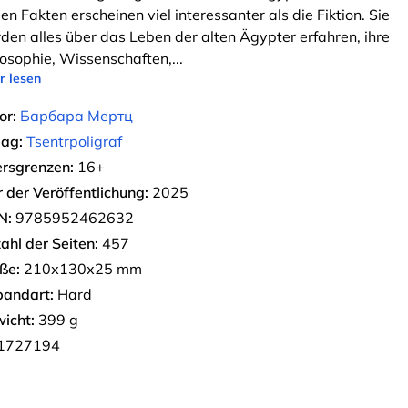
len Fakten erscheinen viel interessanter als die Fiktion. Sie
den alles über das Leben der alten Ägypter erfahren, ihre
losophie, Wissenschaften,
...
r lesen
or:
Барбара Мертц
lag:
Tsentrpoligraf
ersgrenzen:
16+
r der Veröffentlichung:
2025
N:
9785952462632
ahl der Seiten:
457
ße:
210х130х25 mm
bandart:
Hard
icht:
399 g
1727194