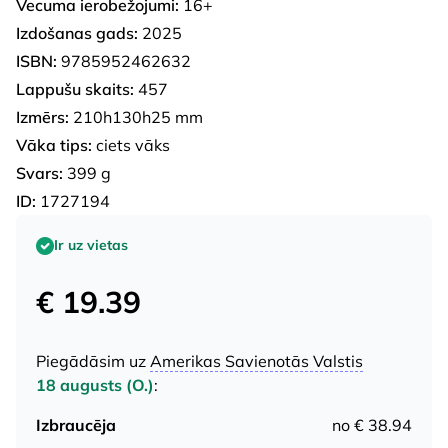
Vecuma ierobežojumi:
16+
Izdošanas gads:
2025
ISBN:
9785952462632
Lappušu skaits:
457
Izmērs:
210h130h25 mm
Vāka tips:
ciets vāks
Svars:
399 g
ID:
1727194
Ir uz vietas
€ 19.39
Piegādāsim uz
Amerikas Savienotās Valstis
18 augusts (O.)
:
Izbraucēja
no € 38.94