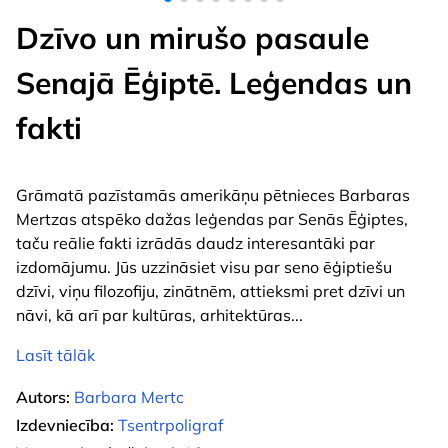
Dzīvo un mirušo pasaule
Senajā Ēģiptē. Leģendas un
fakti
Grāmatā pazīstamās amerikāņu pētnieces Barbaras
Mertzas atspēko dažas leģendas par Senās Ēģiptes,
taču reālie fakti izrādās daudz interesantāki par
izdomājumu. Jūs uzzināsiet visu par seno ēģiptiešu
dzīvi, viņu filozofiju, zinātnēm, attieksmi pret dzīvi un
nāvi, kā arī par kultūras, arhitektūras
...
Lasīt tālāk
Autors:
Barbara Mertc
Izdevniecība:
Tsentrpoligraf