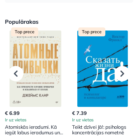
Populārakas
Top prece
Top prece
€ 6.99
€ 7.39
Ir uz vietas
Ir uz vietas
Atomiskās ieradumi. Kā
Teikt dzīvei Jā!: psihologs
iegūt labus ieradumus un
koncentrācijas nometnē