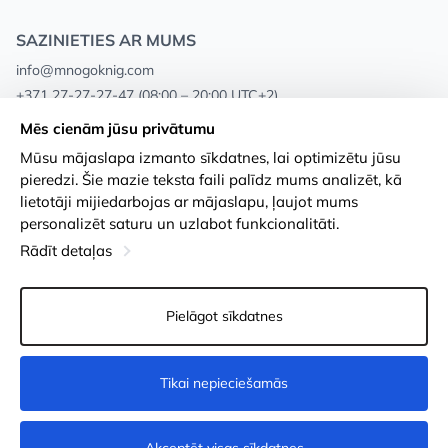
SAZINIETIES AR MUMS
info@mnogoknig.com
+371 27-27-27-47
(08:00 – 20:00 UTC+2)
Rīga, Augusta Deglava 69d, LV-1082
Mēs cienām jūsu privātumu
Mūsu mājaslapa izmanto sīkdatnes, lai optimizētu jūsu
Par mums
Privātuma politika
pieredzi. Šie mazie teksta faili palīdz mums analizēt, kā
lietotāji mijiedarbojas ar mājaslapu, ļaujot mums
Veikali
Noteikumi un nosacījumi
personalizēt saturu un uzlabot funkcionalitāti.
Apmaksa un piegāde
Pieejamības paziņojums
Rādīt detaļas
Loayalitātes kartes
Preču atgriešanās
Pielāgot sīkdatnes
Vairumtirdzniecības pircējiem
Sīkdatņu iestatījumi
Tikai nepieciešamās
Nopirkt