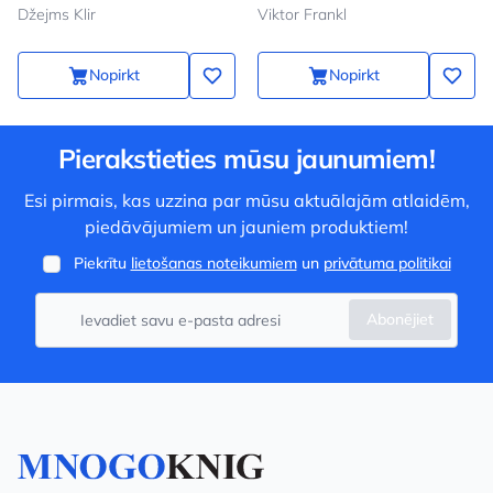
atbrīvoties no sliktajiem
Džejms Klir
Viktor Frankl
Nopirkt
Nopirkt
Pierakstieties mūsu jaunumiem!
Esi pirmais, kas uzzina par mūsu aktuālajām atlaidēm,
piedāvājumiem un jauniem produktiem!
Piekrītu
lietošanas noteikumiem
un
privātuma politikai
Abonējiet