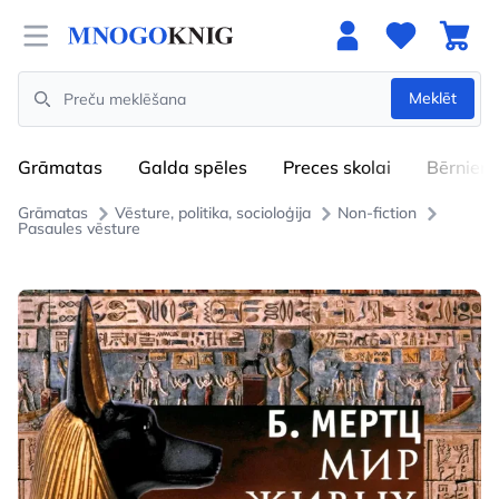
Open menu
Meklēt
Search
Grāmatas
Galda spēles
Preces skolai
Bērniem
Grāmatas
Vēsture, politika, socioloģija
Non-fiction
Pasaules vēsture