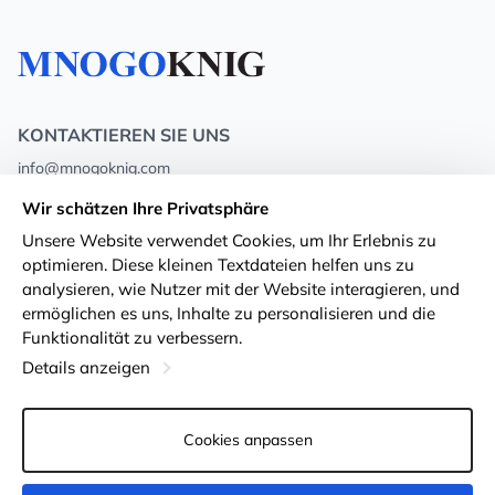
KONTAKTIEREN SIE UNS
info@mnogoknig.com
+371 27-27-27-47
(08:00 – 20:00 UTC+2)
Wir schätzen Ihre Privatsphäre
Rīga, Augusta Deglava 69d, LV-1082
Unsere Website verwendet Cookies, um Ihr Erlebnis zu
optimieren. Diese kleinen Textdateien helfen uns zu
Über uns
Privacy Policy
analysieren, wie Nutzer mit der Website interagieren, und
ermöglichen es uns, Inhalte zu personalisieren und die
Geschäfte
Geschäftsbedingungen
Funktionalität zu verbessern.
Lieferung und Zahlung
Erklärung zur Barrierefreiheit
Details anzeigen
Treuekarten
Rückgabe von Waren
Cookies anpassen
Für Großhandelskunden
Cookie-Einstellungen