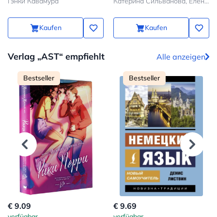
Гэнки Кавамура
Катерина Сильванова, Елена Малисова
Kaufen
Kaufen
Verlag „AST“ empfiehlt
Alle anzeigen
Bestseller
Bestseller
€ 9.09
€ 9.69
verfügbar
verfügbar