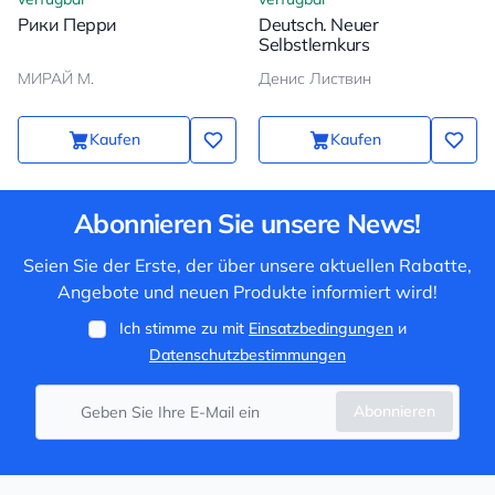
Рики Перри
Deutsch. Neuer
Selbstlernkurs
МИРАЙ М.
Денис Листвин
Kaufen
Kaufen
Abonnieren Sie unsere News!
Seien Sie der Erste, der über unsere aktuellen Rabatte,
Angebote und neuen Produkte informiert wird!
Ich stimme zu mit
Einsatzbedingungen
и
Datenschutzbestimmungen
Abonnieren