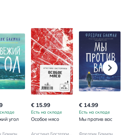
9
€ 15.99
€ 14.99
€ 1
 складе
Есть на складе
Есть на складе
Ест
ий угол
Особое мясо
Мы против вас
Тре
к Бакман
Агустина Бастеррика
Фредрик Бакман
Фре