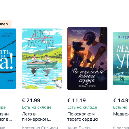
ллер
€ 21.99
€ 11.19
€ 14.9
аде
Есть на складе
Есть на складе
Есть на
изни
Лето в
По осколкам
Медвеж
ог в
пионерском
твоего сердца
е
галстуке
нкл
Катерина Сильванова, Елена Малисова
Анна Джейн
Фредри