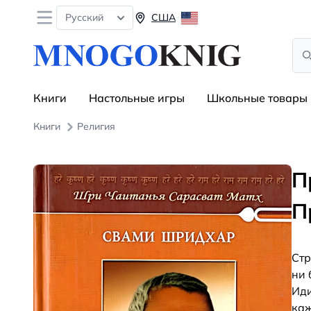
Open menu
Русский
США
Sea
Книги
Настольные игры
Школьные товары
Книги
Религия
П
П
Стр
ни 
Иди
каж