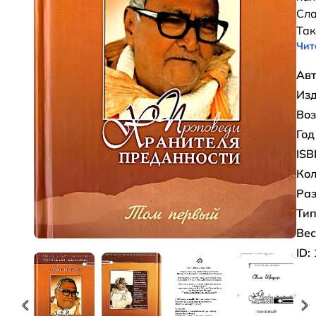
Сла
Так
Чит
Авт
Изд
Воз
Год
ISB
Кол
Раз
Тип
Вес
ID: