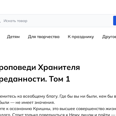
rch
Детям
Для творчества
К празднику
Друго
роповеди Хранителя
реданности. Том 1
емитесь ко всеобщему благу. Где бы вы ни были, кем бы 
были — не имеет значения.
те к осознанию Кришны, это высшее совершенство жиз
дого. Стоит только повернуться к Нему лицом и пойти —