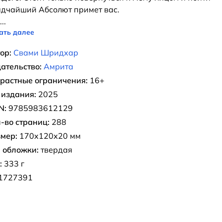
дчайший Абсолют примет вас.
...
ать далее
ор:
Свами Шридхар
ательство:
Амрита
растные ограничения:
16+
 издания:
2025
N:
9785983612129
-во страниц:
288
мер:
170х120х20 мм
 обложки:
твердая
:
333 г
1727391