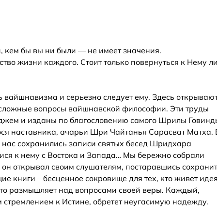
, кем бы вы ни были — не имеет значения.
тво жизни каждого. Стоит только повернуться к Нему л
уть вайшнавизма и серьезно следует ему. Здесь открываю
 сложные вопросы вайшнавской философии. Эти труды
джем и изданы по благословению самого Шрилы Говинд
ся наставника, ачарьи Шри Чайтанья Сарасват Матха. 
 нас сохранились записи святых бесед Шридхара
ся к нему с Востока и Запада… Мы бережно собрали
е он открывал своим слушателям, постаравшись сохранит
ие книги – бесценное сокровище для тех, кто живет иде
кто размышляет над вопросами своей веры. Каждый,
 стремлением к Истине, обретет неугасимую надежду.