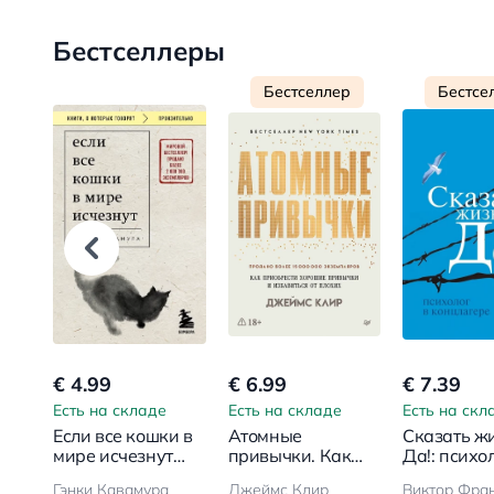
Бестселлеры
Бестселлер
Бестсе
€ 4.99
€ 6.99
€ 7.39
Есть на складе
Есть на складе
Есть на скл
Если все кошки в
Атомные
Сказать ж
мире исчезнут
привычки. Как
Да!: психол
покет
приобрести
концлагер
Гэнки Кавамура
Джеймс Клир
Виктор Фра