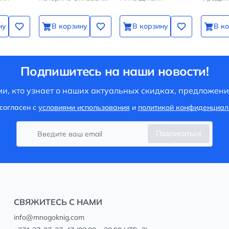
ну
В корзину
В корзину
В к
Подпишитесь на наши новости!
и, кто узнает о наших актуальных скидках, предложени
согласен с
условиями использования
и
политикой конфиденциал
Подписаться
СВЯЖИТЕСЬ С НАМИ
info@mnogoknig.com