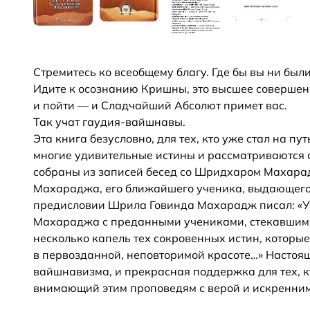
Стремитесь ко всеобщему благу. Где бы вы ни были
Идите к осознанию Кришны, это высшее совершенс
и пойти — и Сладчайший Абсолют примет вас.
Так учат гаудия-вайшнавы.
Эта книга безусловно, для тех, кто уже стал на п
многие удивительные истины и рассматриваются
собраны из записей бесед со Шридхаром Махара
Махараджа, его ближайшего ученика, выдающего
предисловии Шрила Говинда Махарадж писал: «У
Махараджа с преданными учениками, стекавшими
несколько капель тех сокровенных истин, которы
в первозданной, неповторимой красоте…» Настоящ
вайшнавизма, и прекрасная поддержка для тех, 
внимающий этим проповедям с верой и искренним