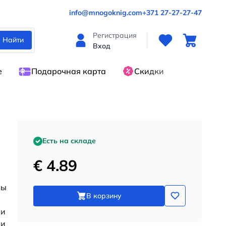
info@mnogoknig.com
+371 27-27-27-47
Регистрация
Найти
Вход
е
Подарочная карта
Скидки
Есть на складе
€ 4.89
вы
В корзину
ни
 и