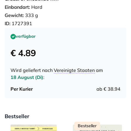
Einbandart:
Hard
Gewicht:
333 g
ID:
1727391
verfügbar
€ 4.89
Wird geliefert nach
Vereinigte Staaten
am
18 August (Di)
:
Per Kurier
ab € 38.94
Bestseller
Bestseller