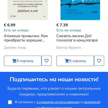
€ 6.99
€ 7.39
Есть на складе
Есть на складе
Атомные привычки. Как
Сказать жизни Да!:
приобрести хорошие
психолог в концлагере
привычки и избавиться от
Джеймс Клир
Виктор Франкл
плохих
В корзину
В корзину
Подпишитесь на наши новости!
Будьте первыми, кто узнает о наших актуальных
скидках, предложениях и новинках!
Я согласен с
условиями использования
и
политикой
конфиденциальности