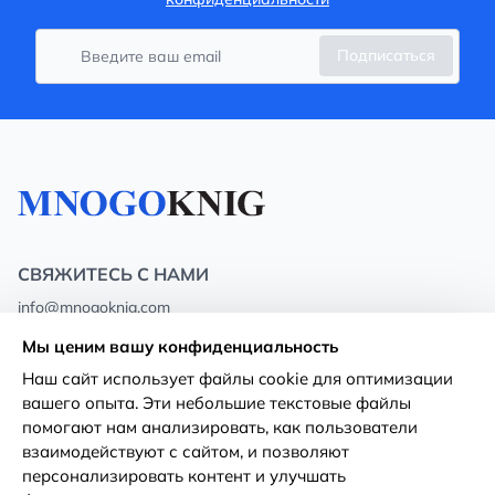
Подписаться
СВЯЖИТЕСЬ С НАМИ
info@mnogoknig.com
+371 27-27-27-47
(08:00 – 20:00 UTC+2)
Мы ценим вашу конфиденциальность
Rīga, Augusta Deglava 69d, LV-1082
Наш сайт использует файлы cookie для оптимизации
вашего опыта. Эти небольшие текстовые файлы
О нас
Политика
помогают нам анализировать, как пользователи
конфиденциальности
взаимодействуют с сайтом, и позволяют
Магазины
персонализировать контент и улучшать
Условия использования