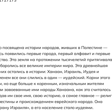
1727173
го посвящена истории народов, живших в Палестине —
сь появились первые города, первый алфавит и первые
тво. Эта земля на протяжении тысячелетий притягивала
ю боролись все великие империи мира. Эта древнейшая
них остались в истории: Ханаан, Израиль, Иудея и
енем все они слились в один — иудейский. Корни этого
м, но еще больше к коренным, изначальным жителям
ли завоеванные ими народы Ханаана, как это считалось
дав им свое имя, свою историю, а самое главное — рели
Палестины и происхождением еврейского народа. Она
рану Израиля», а его население стало иудеями.