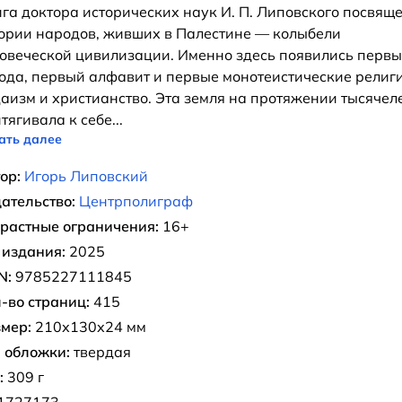
га доктора исторических наук И. П. Липовского посвящ
ории народов, живших в Палестине — колыбели
овеческой цивилизации. Именно здесь появились перв
ода, первый алфавит и первые монотеистические религ
аизм и христианство. Эта земля на протяжении тысячел
тягивала к себе
...
ать далее
ор:
Игорь Липовский
ательство:
Центрполиграф
растные ограничения:
16+
 издания:
2025
N:
9785227111845
-во страниц:
415
мер:
210х130х24 мм
 обложки:
твердая
:
309 г