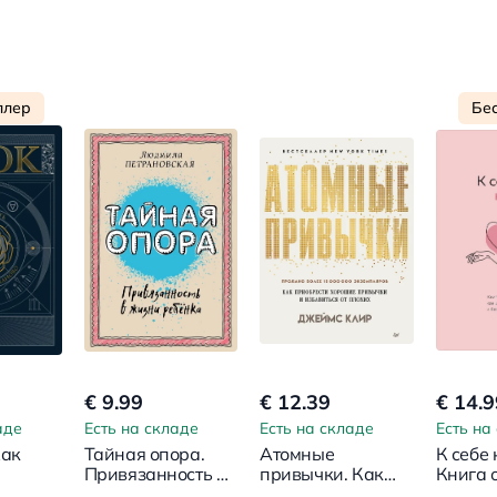
ллер
Бе
€ 9.99
€ 12.39
€ 14.9
аде
Есть на складе
Есть на складе
Есть на
Как
Тайная опора.
Атомные
К себе
Привязанность в
привычки. Как
Книга о
цию
жизни ребенка
приобрести
ценить