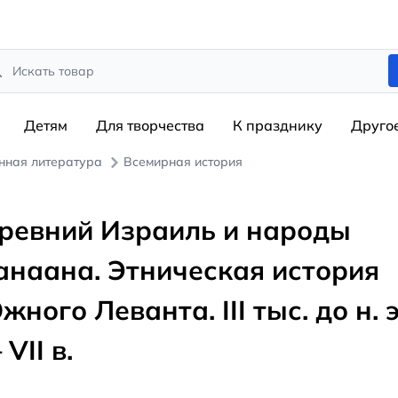
rch
Детям
Для творчества
К празднику
Друго
нная литература
Всемирная история
ревний Израиль и народы
анаана. Этническая история
жного Леванта. III тыс. до н. э
VII в.