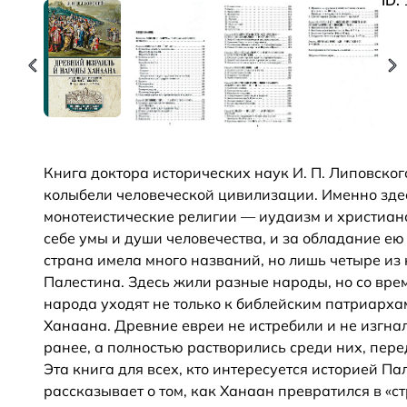
ID:
Книга доктора исторических наук И. П. Липовско
колыбели человеческой цивилизации. Именно зде
монотеистические религии — иудаизм и христианс
себе умы и души человечества, и за обладание е
страна имела много названий, но лишь четыре из 
Палестина. Здесь жили разные народы, но со врем
народа уходят не только к библейским патриарха
Ханаана. Древние евреи не истребили и не изгна
ранее, а полностью растворились среди них, пере
Эта книга для всех, кто интересуется историей 
рассказывает о том, как Ханаан превратился в «ст