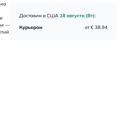
ена
Доставим в
США
18 августа (Вт)
:
ые
ии —
Курьером
от € 38.94
етий