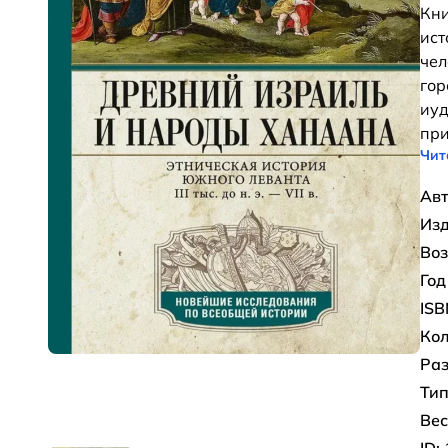
Кни
ист
чел
гор
иуд
при
Чит
Авт
Изд
Воз
Год
ISB
Кол
Раз
Тип
Вес