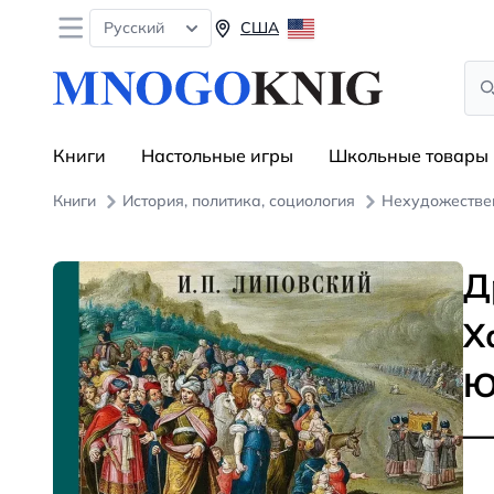
Open menu
Русский
США
Sea
Книги
Настольные игры
Школьные товары
Книги
История, политика, социология
Нехудожестве
Д
Х
Ю
— 