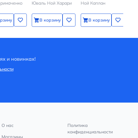
Примаченко
Юваль Ной Харари
Ной Каплан
человека на
чем
Земле
усп
мес
орзину
В корзину
В корзину
ях и новинках!
ьности
О нас
Политика
конфиденциальности
Магазины