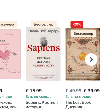
стселлер
Бестселлер
-20%
Бестселлер
9
€ 15.99
€ 49.99
€ 39.99
€ 1
 складе
Есть на складе
Есть на складе
Ест
 нежно.
Sapiens. Краткая
The Last Book.
12 
 том, как
история
Дневник
Как
 и беречь
человечества
последнего
сде