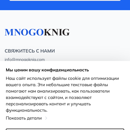
СВЯЖИТЕСЬ С НАМИ
info@mnogoknig.com
+371 27-27-27-47
(08:00 – 20:00 UTC+2)
Мы ценим вашу конфиденциальность
Rīga, Augusta Deglava 69d, LV-1082
Наш сайт использует файлы cookie для оптимизации
вашего опыта. Эти небольшие текстовые файлы
О нас
Политика
помогают нам анализировать, как пользователи
конфиденциальности
взаимодействуют с сайтом, и позволяют
Магазины
персонализировать контент и улучшать
Условия использования
функциональность.
Доставка и оплата
Декларация о доступности
Показать детали
Карты лояльности
Возврат товара