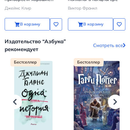
привычки и избавиться от
Джеймс Клир
Виктор Франкл
плохих
В корзину
В корзину
Издательство “Азбука”
Смотреть все
рекомендует
Бестселлер
Бестселлер