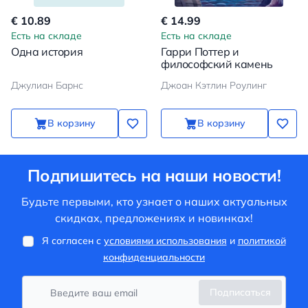
€ 10.89
€ 14.99
Есть на складе
Есть на складе
Одна история
Гарри Поттер и
философский камень
Джулиан Барнс
Джоан Кэтлин Роулинг
В корзину
В корзину
Подпишитесь на наши новости!
Будьте первыми, кто узнает о наших актуальных
скидках, предложениях и новинках!
Я согласен с
условиями использования
и
политикой
конфиденциальности
Подписаться