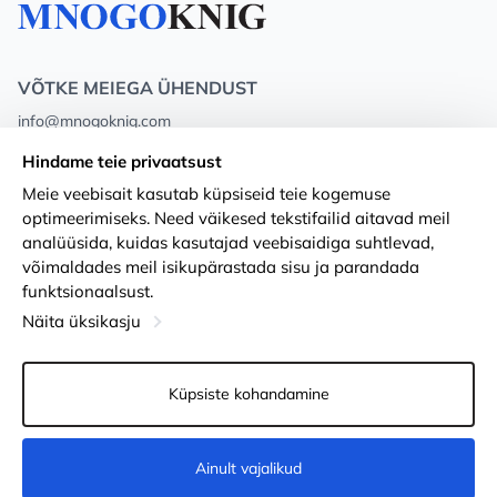
VÕTKE MEIEGA ÜHENDUST
info@mnogoknig.com
+371 27-27-27-47
(08:00 – 20:00 UTC+2)
Hindame teie privaatsust
Rīga, Augusta Deglava 69d, LV-1082
Meie veebisait kasutab küpsiseid teie kogemuse
optimeerimiseks. Need väikesed tekstifailid aitavad meil
Meist
Privacy Policy
analüüsida, kuidas kasutajad veebisaidiga suhtlevad,
võimaldades meil isikupärastada sisu ja parandada
Poed
Tingimused
funktsionaalsust.
Kohaletoimetamine ja makse
Ligipääsetavuse avaldus
Näita üksikasju
Lojaalsuskaardid
Kauba tagastamine
Küpsiste kohandamine
PÕHJUST KOOSTÖÖKS
Küpsiste seaded
Ainult vajalikud