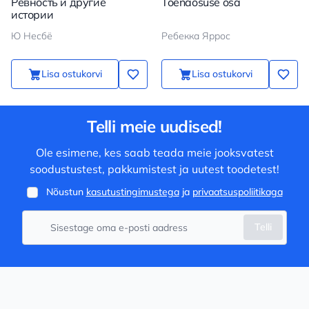
Ревность и другие
Tõenäosuse osa
истории
Ю Несбё
Ребекка Яррос
Lisa ostukorvi
Lisa ostukorvi
Telli meie uudised!
Ole esimene, kes saab teada meie jooksvatest
soodustustest, pakkumistest ja uutest toodetest!
Nõustun
kasutustingimustega
ja
privaatsuspoliitikaga
Telli