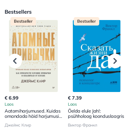
Bestsellers
Bestseller
Bestseller
€ 6.99
€ 7.39
Laos
Laos
Aatomiharjumused. Kuidas
Öelda elule Jah!:
omandada häid harjumusi
psühholoog koonduslaagris
ja vabaneda halbadest
Джеймс Клир
Виктор Франкл