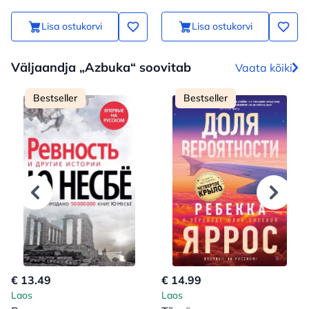
Lisa ostukorvi
Lisa ostukorvi
Väljaandja „Azbuka“ soovitab
Vaata kõiki
Bestseller
Bestseller
€ 13.49
€ 14.99
Laos
Laos