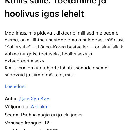
Kallis sulle. Toetamine ja
hoolivus igas lehelt
Maailmas, mis pidevalt dikteerib, millised me peame
olema, on nii lihtne unustada oma ainulaadset väärtust.
"Kallis sulle" — Lõuna-Korea bestseller — on sinu isiklik
vaikne nurgake toetuseks, hoolivuseks ja
aktsepteerimiseks.
Kim Ji-hun pakub tühjade lohutussõnade asemel
sügavaid ja siiraid mõtteid, mis
...
Loe edasi
Autor:
Джи Хун Ким
Väljaandja:
Azbuka
Seeria:
Psühholoogia äri ja elu jaoks
Vanusepiirangud:
16+