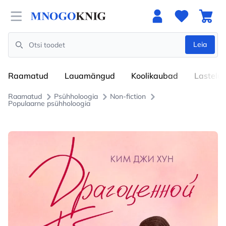
Open menu
Leia
Search
Raamatud
Lauamängud
Koolikaubad
Lastele
Raamatud
Psühholoogia
Non-fiction
Populaarne psühholoogia