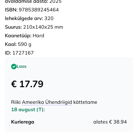
avaldamise aasta:
2025
ISBN:
9785389245464
lehekülgede arv:
320
Suurus:
210х140х25 mm
Kaanetüüp:
Hard
Kaal:
590 g
ID:
1727167
Laos
€ 17.79
Riiki
Ameerika Ühendriigid
kättetame
18 august (T)
:
Kurierega
alates € 38.94