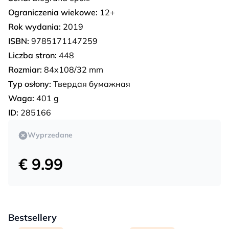
Ograniczenia wiekowe:
12+
Rok wydania:
2019
ISBN:
9785171147259
Liczba stron:
448
Rozmiar:
84x108/32 mm
Typ osłony:
Твердая бумажная
Waga:
401 g
ID:
285166
Wyprzedane
€ 9.99
Bestsellery