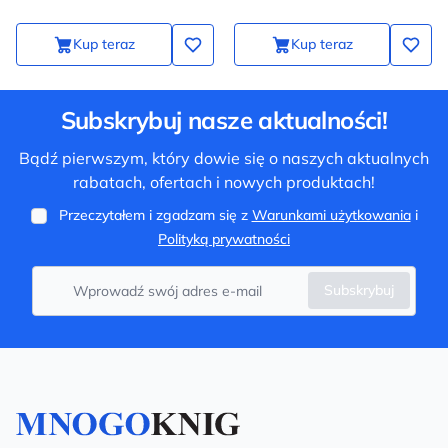
Kup teraz
Kup teraz
Subskrybuj nasze aktualności!
Bądź pierwszym, który dowie się o naszych aktualnych
rabatach, ofertach i nowych produktach!
Przeczytałem i zgadzam się z
Warunkami użytkowania
i
Polityką prywatności
Subskrybuj