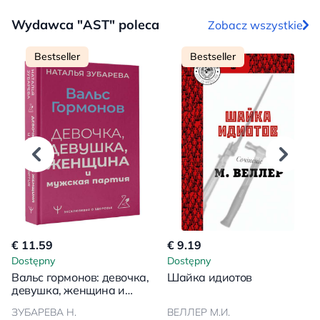
Wydawca "AST" poleca
Zobacz wszystkie
Bestseller
Bestseller
€ 11.59
€ 9.19
Dostępny
Dostępny
Вальс гормонов: девочка,
Шайка идиотов
девушка, женщина и
мужская партия
ЗУБАРЕВА Н.
ВЕЛЛЕР М.И.