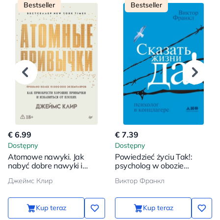
Bestseller
Bestseller
€ 6.99
€ 7.39
Dostępny
Dostępny
Atomowe nawyki. Jak
Powiedzieć życiu Tak!:
nabyć dobre nawyki i
psycholog w obozie
pozbyć się złych
koncentracyjnym
Джеймс Клир
Виктор Франкл
Kup teraz
Kup teraz