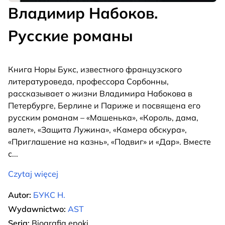
Владимир Набоков.
Русские романы
Книга Норы Букс, известного французского
литературоведа, профессора Сорбонны,
рассказывает о жизни Владимира Набокова в
Петербурге, Берлине и Париже и посвящена его
русским романам – «Машенька», «Король, дама,
валет», «Защита Лужина», «Камера обскура»,
«Приглашение на казнь», «Подвиг» и «Дар». Вместе
с
...
Czytaj więcej
Autor:
БУКС Н.
Wydawnictwo:
AST
Seria:
Biografia epoki