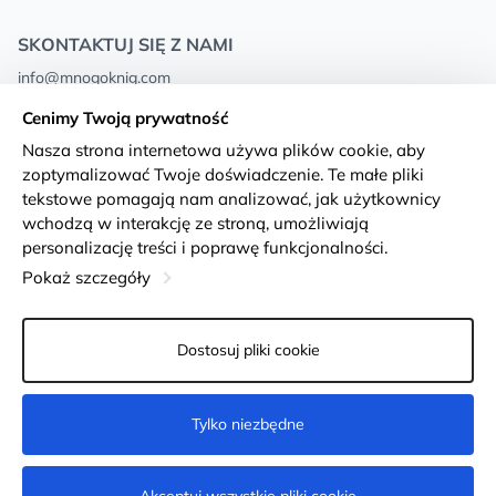
SKONTAKTUJ SIĘ Z NAMI
info@mnogoknig.com
+371 27-27-27-47
(08:00 – 20:00 UTC+2)
Cenimy Twoją prywatność
Rīga, Augusta Deglava 69d, LV-1082
Nasza strona internetowa używa plików cookie, aby
zoptymalizować Twoje doświadczenie. Te małe pliki
O nas
Privacy Policy
tekstowe pomagają nam analizować, jak użytkownicy
wchodzą w interakcję ze stroną, umożliwiają
Sklepy
Warunki i zasady
personalizację treści i poprawę funkcjonalności.
Dostawa i płatność
Deklaracja dostępności
Pokaż szczegóły
Karty lojalnościowe
Returns
Dostosuj pliki cookie
Dla klientów hurtowych
Ustawienia plików cookie
Tylko niezbędne
Niedostępne