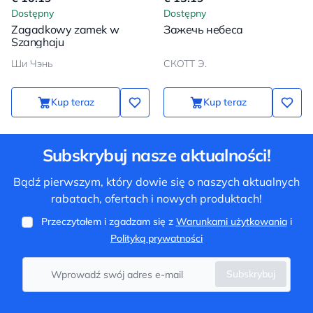
Dostępny
Dostępny
Zagadkowy zamek w
Зажечь небеса
Szanghaju
Ши Чэнь
СКОТТ Э.
Kup teraz
Kup teraz
Subskrybuj nasze aktualności!
Bądź pierwszym, który dowie się o naszych aktualnych
rabatach, ofertach i nowych produktach!
Przeczytałem i zgadzam się z
Warunkami użytkowania
i
Polityką prywatności
Subskrybuj