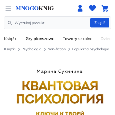
Open menu
Znajdź
Search
Książki
Gry planszowe
Towary szkolne
Dzieci
Książki
Psychologia
Non-fiction
Popularna psychologia