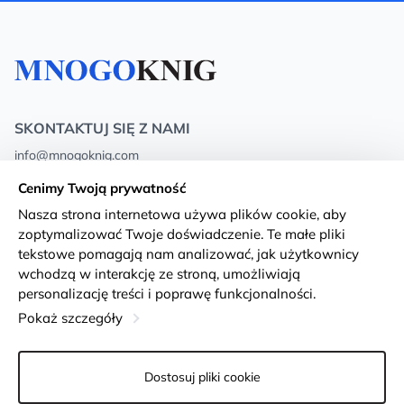
SKONTAKTUJ SIĘ Z NAMI
info@mnogoknig.com
+371 27-27-27-47
(08:00 – 20:00 UTC+2)
Cenimy Twoją prywatność
Rīga, Augusta Deglava 69d, LV-1082
Nasza strona internetowa używa plików cookie, aby
zoptymalizować Twoje doświadczenie. Te małe pliki
O nas
Privacy Policy
tekstowe pomagają nam analizować, jak użytkownicy
wchodzą w interakcję ze stroną, umożliwiają
Sklepy
Warunki i zasady
personalizację treści i poprawę funkcjonalności.
Dostawa i płatność
Deklaracja dostępności
Pokaż szczegóły
Karty lojalnościowe
Returns
Dostosuj pliki cookie
Dla klientów hurtowych
Ustawienia plików cookie