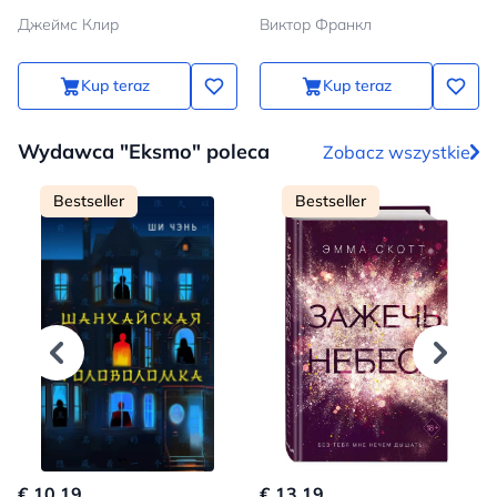
pozbyć się złych
koncentracyjnym
Джеймс Клир
Виктор Франкл
Kup teraz
Kup teraz
Wydawca "Eksmo" poleca
Zobacz wszystkie
Bestseller
Bestseller
€ 10.19
€ 13.19