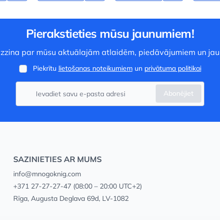
Pierakstieties mūsu jaunumiem!
 uzzina par mūsu aktuālajām atlaidēm, piedāvājumiem un ja
Piekrītu
lietošanas noteikumiem
un
privātuma politikai
Abonējiet
SAZINIETIES AR MUMS
info@mnogoknig.com
+371 27-27-27-47
(08:00 – 20:00 UTC+2)
Rīga, Augusta Deglava 69d, LV-1082