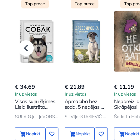
Top prece
Top prece
Top pre
€ 34.69
€ 21.89
€ 11.19
Ir uz vietas
Ir uz vietas
Ir uz vietas
Visas suņu šķirnes.
Apmācība bez
Nepareizi a
Liela ilustrēta
soda. 5 nedēļas,
Skrāpējas!
enciklopēdija
kas padarīs jūsu
SULA G.Ju., JaVORSKAJa-MILEŠKINA
SILVIJa-STASIEVIČ D., KEJ L.
Šarlotta Hab
suni par labāko
pasaulē
Nopirkt
Nopirkt
Nopirkt