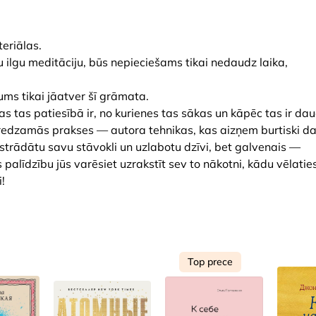
eriālas.
u ilgu meditāciju, būs nepieciešams tikai nedaudz laika,
ms tikai jāatver šī grāmata.
as tas patiesībā ir, no kurienes tas sākas un kāpēc tas ir da
neredzamās prakses — autora tehnikas, kas aizņem burtiski d
apstrādātu savu stāvokli un uzlabotu dzīvi, bet galvenais —
palīdzību jūs varēsiet uzrakstīt sev to nākotni, kādu vēlaties
!
Top prece