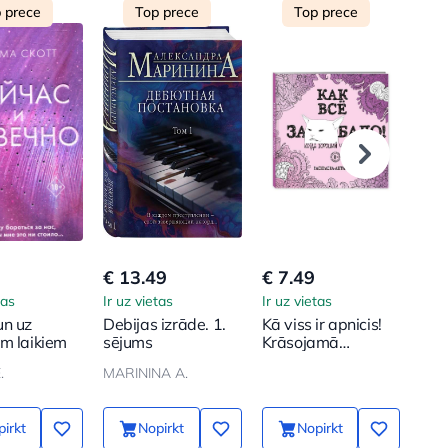
 prece
Top prece
Top prece
€ 13.49
€ 7.49
€ 1
tas
Ir uz vietas
Ir uz vietas
Ir u
un uz
Debijas izrāde. 1.
Kā viss ir apnicis!
NI S
m laikiem
sējums
Krāsojamā
pārl
grāmata-
sav
.
MARININA A.
SIN
antistress
neļ
pieaugušajiem
trau
uz 
irkt
Nopirkt
Nopirkt