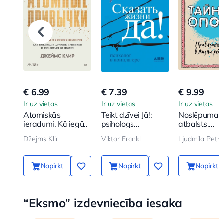
€ 6.99
€ 7.39
€ 9.99
Ir uz vietas
Ir uz vietas
Ir uz vietas
Atomiskās
Teikt dzīvei Jā!:
Noslēpuma
ieradumi. Kā iegūt
psihologs
atbalsts.
labus ieradumus
koncentrācijas
Piesaistīša
Džejms Klir
Viktor Frankl
un atbrīvoties no
nometnē
bērna dzīv
sliktajiem
Nopirkt
Nopirkt
Nopirkt
“Eksmo” izdevniecība iesaka