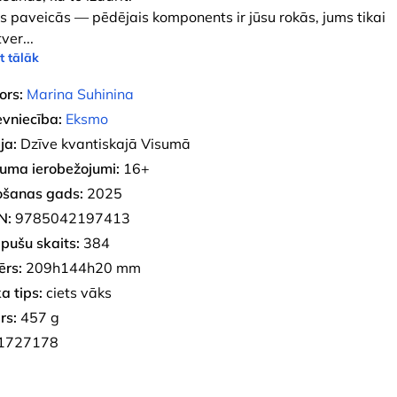
s paveicās — pēdējais komponents ir jūsu rokās, jums tikai
tver
...
t tālāk
ors:
Marina Suhinina
evniecība:
Eksmo
ja:
Dzīve kvantiskajā Visumā
uma ierobežojumi:
16+
ošanas gads:
2025
N:
9785042197413
pušu skaits:
384
ērs:
209h144h20 mm
a tips:
ciets vāks
rs:
457 g
1727178