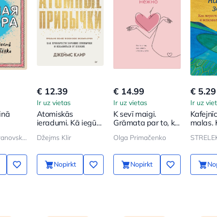
€ 12.39
€ 14.99
€ 5.29
Ir uz vietas
Ir uz vietas
Ir uz vie
inā
Atomiskās
K sevī maigi.
Kafejnī
ieradumi. Kā iegūt
Grāmata par to, kā
malas. 
na
labus ieradumus
novērtēt un sargāt
plūst p
Ljudmila Petranovskaja
Džejms Klir
Olga Primačenko
STRELEK
ē
sevi
atcerēt
tu dzīv
Nopirkt
Nopirkt
Nop