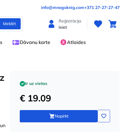
info@mnogoknig.com
+371 27-27-27-47
Reģistrācija
Meklēt
Ieiet
es
Dāvanu karte
Atlaides
uz
Ir uz vietas
€ 19.09
Nopirkt
 un