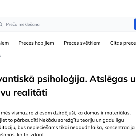
arch
niem
Preces hobijiem
Preces svētkiem
Сitas prec
a
vantiskā psiholoģija. Atslēgas 
vu realitāti
i mēs vismaz reizi esam dzirdējuši, ka domas ir materiālas.
jiet to pārbaudīt! Nekādu sarežģītu teoriju un gadu ilgu
itāciju, būs nepieciešams tikai nedaudz laika, koncentrācija
āšanas, kā to izdarīt.