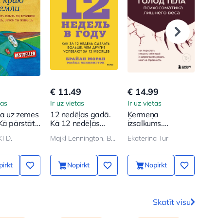
€ 11.49
€ 14.99
€ 8
tas
Ir uz vietas
Ir uz vietas
Ir u
ca uz zemes
12 nedēļas gadā.
Ķermeņa
Ton
Kā pārstāt
Kā 12 nedēļās
izsalkums.
neu
a straumi un
izdarīt vairāk, nekā
Psihosomatika
Par
I D.
Majkl Lennington, Brajan Moran
Ekaterina Tur
Mar
ies, kāpēc
citi paspēj 12
liekā svara. Kā
kā d
o
mēnešos
pārstāt mierināt
sevi ar ēdienu un
irkt
Nopirkt
Nopirkt
ieprogrammēt
smadzenes uz
slaidumu
Skatīt visu