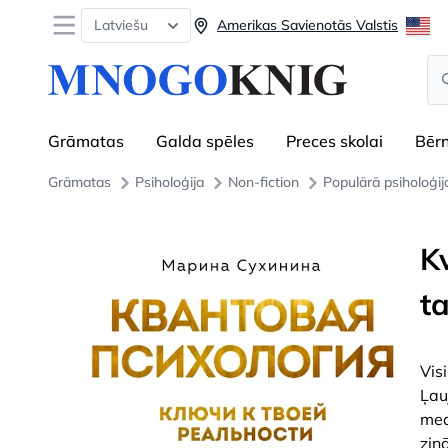
Open menu
Latviešu
Amerikas Savienotās Valstis
Se
Grāmatas
Galda spēles
Preces skolai
Bēr
Grāmatas
Psiholoģija
Non-fiction
Populārā psiholoģij
K
ta
Vis
Ļau
med
zin