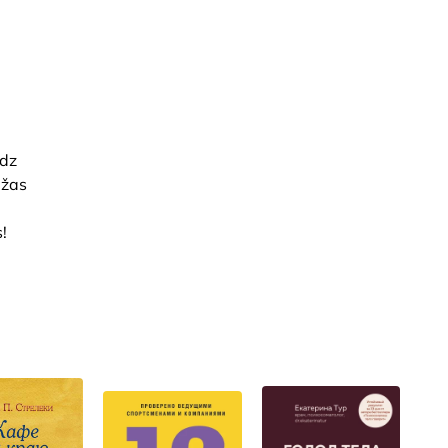
udz
ažas
!