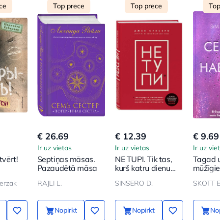
ce
Top prece
Top prece
Top
€ 26.69
€ 12.39
€ 9.69
Ir uz vietas
Ir uz vietas
Ir uz vie
tvērt!
Septiņas māsas.
NE TUPI. Tik tas,
Tagad 
Pazaudētā māsa
kurš katru dienu
mūžīgie
strādā pie sevis,
erzak
RAJLI L.
SINSERO D.
SKOTT E
dzīvo sapņu dzīvi
Nopirkt
Nopirkt
Nop