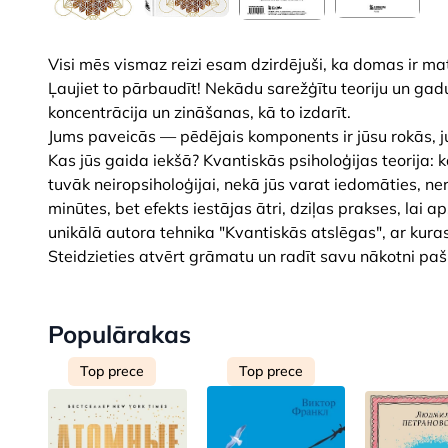
Visi mēs vismaz reizi esam dzirdējuši, ka domas ir mat
Ļaujiet to pārbaudīt! Nekādu sarežģītu teoriju un gad
koncentrācija un zināšanas, kā to izdarīt.
Jums paveicās — pēdējais komponents ir jūsu rokās, ju
Kas jūs gaida iekšā? Kvantiskās psiholoģijas teorija: k
tuvāk neiropsiholoģijai, nekā jūs varat iedomāties, 
minūtes, bet efekts iestājas ātri, dziļas prakses, lai 
unikālā autora tehnika "Kvantiskās atslēgas", ar kuras 
Steidzieties atvērt grāmatu un radīt savu nākotni paši
Populārakas
Top prece
Top prece