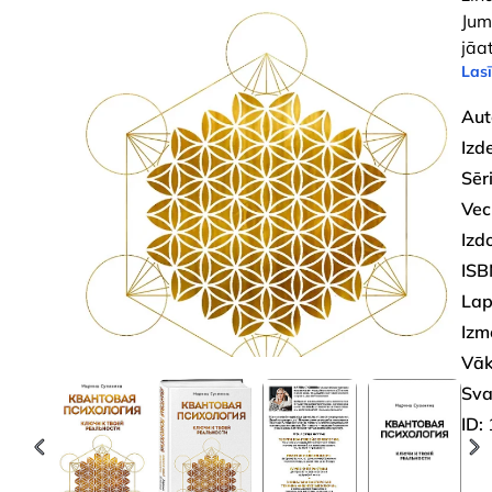
Jum
jāa
Lasī
Aut
Izd
Sēri
Vec
Izd
ISB
Lap
Izm
Vāk
Sva
ID: