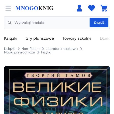
Open menu
Znajdź
Search
Książki
Gry planszowe
Towary szkolne
Dzieci
Książki
Non-fiction
Literatura naukowa
Nauki przyrodnicze
Fizyka