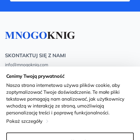
SKONTAKTUJ SIĘ Z NAMI
info@mnogoknig.com
+371 27-27-27-47
(08:00 – 20:00 UTC+2)
Cenimy Twoją prywatność
Rīga, Augusta Deglava 69d, LV-1082
Nasza strona internetowa używa plików cookie, aby
zoptymalizować Twoje doświadczenie. Te małe pliki
O nas
Privacy Policy
tekstowe pomagają nam analizować, jak użytkownicy
wchodzą w interakcję ze stroną, umożliwiają
Sklepy
Warunki i zasady
personalizację treści i poprawę funkcjonalności.
Dostawa i płatność
Deklaracja dostępności
Pokaż szczegóły
Karty lojalnościowe
Returns