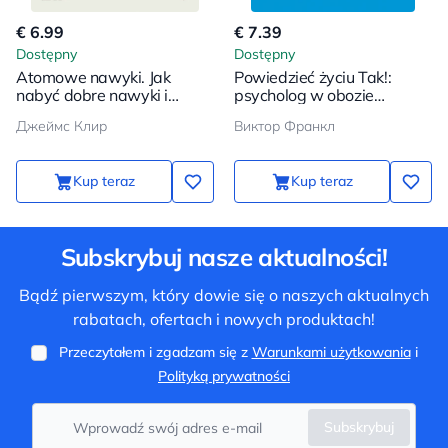
€ 6.99
€ 7.39
Dostępny
Dostępny
Atomowe nawyki. Jak
Powiedzieć życiu Tak!:
nabyć dobre nawyki i
psycholog w obozie
pozbyć się złych
koncentracyjnym
Джеймс Клир
Виктор Франкл
Kup teraz
Kup teraz
Subskrybuj nasze aktualności!
Bądź pierwszym, który dowie się o naszych aktualnych
rabatach, ofertach i nowych produktach!
Przeczytałem i zgadzam się z
Warunkami użytkowania
i
Polityką prywatności
Subskrybuj