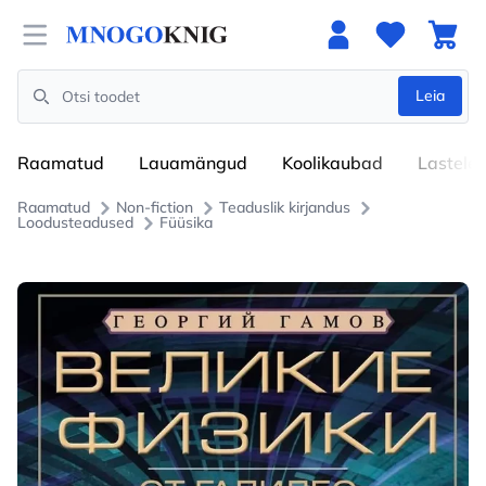
Open menu
Leia
Search
Raamatud
Lauamängud
Koolikaubad
Lastele
Raamatud
Non-fiction
Teaduslik kirjandus
Loodusteadused
Füüsika