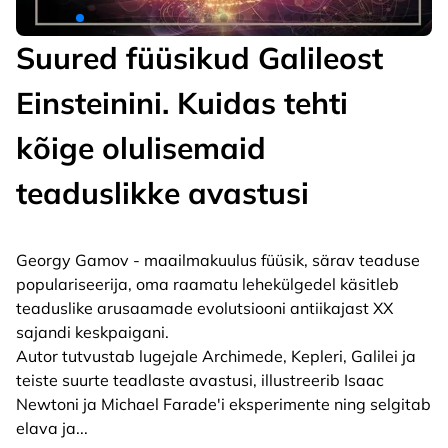
Suured füüsikud Galileost
Einsteinini. Kuidas tehti
kõige olulisemaid
teaduslikke avastusi
Georgy Gamov - maailmakuulus füüsik, särav teaduse
populariseerija, oma raamatu lehekülgedel käsitleb
teaduslike arusaamade evolutsiooni antiikajast XX
sajandi keskpaigani.
Autor tutvustab lugejale Archimede, Kepleri, Galilei ja
teiste suurte teadlaste avastusi, illustreerib Isaac
Newtoni ja Michael Farade'i eksperimente ning selgitab
elava ja
...