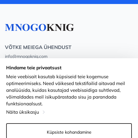
VÕTKE MEIEGA ÜHENDUST
info@mnogoknig.com
+371 27-27-27-47
(08:00 – 20:00 UTC+2)
Hindame teie privaatsust
Rīga, Augusta Deglava 69d, LV-1082
Meie veebisait kasutab küpsiseid teie kogemuse
optimeerimiseks. Need väikesed tekstifailid aitavad meil
Meist
Privacy Policy
analüüsida, kuidas kasutajad veebisaidiga suhtlevad,
võimaldades meil isikupärastada sisu ja parandada
Poed
Tingimused
funktsionaalsust.
Kohaletoimetamine ja makse
Ligipääsetavuse avaldus
Näita üksikasju
Lojaalsuskaardid
Kauba tagastamine
Küpsiste kohandamine
PÕHJUST KOOSTÖÖKS
Küpsiste seaded