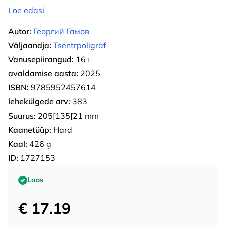
Loe edasi
Autor:
Георгий Гамов
Väljaandja:
Tsentrpoligraf
Vanusepiirangud:
16+
avaldamise aasta:
2025
ISBN:
9785952457614
lehekülgede arv:
383
Suurus:
205[135[21 mm
Kaanetüüp:
Hard
Kaal:
426 g
ID:
1727153
Laos
€ 17.19