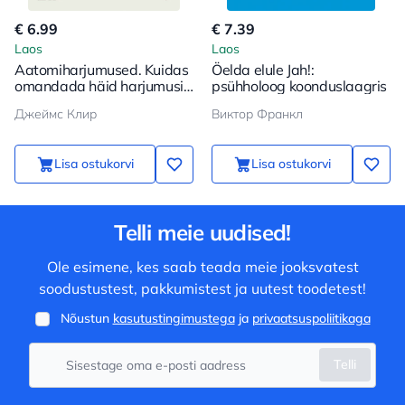
€ 6.99
€ 7.39
Laos
Laos
Aatomiharjumused. Kuidas
Öelda elule Jah!:
omandada häid harjumusi
psühholoog koonduslaagris
ja vabaneda halbadest
Джеймс Клир
Виктор Франкл
Lisa ostukorvi
Lisa ostukorvi
Telli meie uudised!
Ole esimene, kes saab teada meie jooksvatest
soodustustest, pakkumistest ja uutest toodetest!
Nõustun
kasutustingimustega
ja
privaatsuspoliitikaga
Telli