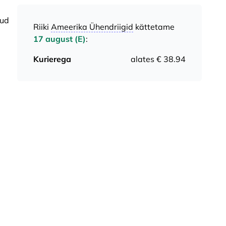
dud
Riiki
Ameerika Ühendriigid
kättetame
17 august (E)
:
Kurierega
alates € 38.94