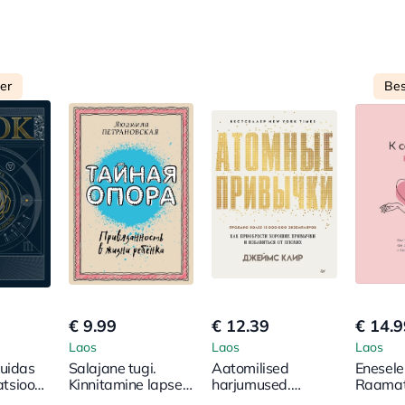
ler
Bes
€ 9.99
€ 12.39
€ 14.9
Laos
Laos
Laos
Kuidas
Salajane tugi.
Aatomilised
Enesele 
satsioon
Kinnitamine lapse
harjumused.
Raamat 
elus
Kuidas omandada
kuidas 