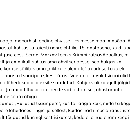
indaja, monarhist, endine ohvitser. Esimesse maailmasõda l
astat kohtas ta täiesti noore ohtliku 18-aastasena, kuid jub
julguse eest. Sergei Markov teenis Krimmi ratsaväepolkus, mi
alt ja emalikult suhtus oma ohvitseridesse, sealhulgas ka
korpse säilitas oma „riiklikule ülemale“ truuduse kogu elu.
et päästa tsaaripere, kes pärast Veebruarirevolutsiooni olid 
 tema lähedased olid eksile saadetud. Kahjuks oli kaugelt jälgi
ke. Ja anda tõhusat abi nende vabastamisel, ohustamata
mitme sõbra abiga.
aamat „Hüljatud tsaaripere“, kus ta räägib kõik, mida ta kog
ere lähedases ringis, ja sellest, kuidas nad ilmusid rahutust
t tõugatud kuninglikest isikutest, keda ei olnud enam keegi