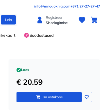
info@mnogoknig.com
+371 27-27-27-47
Registreeri
Leia
Sisselogimine
nkekaart
Soodustused
Laos
€ 20.59
Lisa ostukorvi