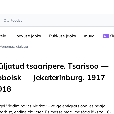
rch
tele
Loovuse jaoks
Puhkuse jaoks
muud
Ki
Venemaa ajalugu
üljatud tsaaripere. Tsarisoo —
obolsk — Jekaterinburg. 1917—
918
gei Vladimirovitš Markov – valge emigratsiooni esindaja,
arhist, endine ohvitser. Esimesse maailmasõda läks ta 16-