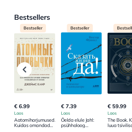
Bestsellers
Bestseller
Bestseller
Bestsel
€ 6.99
€ 7.39
€ 59.99
Laos
Laos
Laos
Aatomiharjumused.
Öelda elule Jah!:
The Book. 
Kuidas omandada
psühholoog
luua tsivili
häid harjumusi ja
koonduslaagris
uuesti