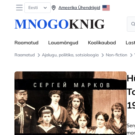
Open menu
Eesti
Ameerika Ühendriigid
Sea
Raamatud
Lauamängud
Koolikaubad
Las
Raamatud
Ajalugu, poliitika, sotsioloogia
Non-fiction
H
T
1
Ser
mon