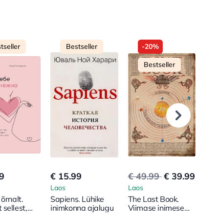
tseller
Bestseller
-20%
Bestseller
9
€ 15.99
€ 49.99
€ 39.99
€ 5
Laos
Laos
Lao
õrnalt.
Sapiens. Lühike
The Last Book.
Каф
sellest,
inimkonna ajalugu
Viimase inimese
зем
end
päevik Maal
пер