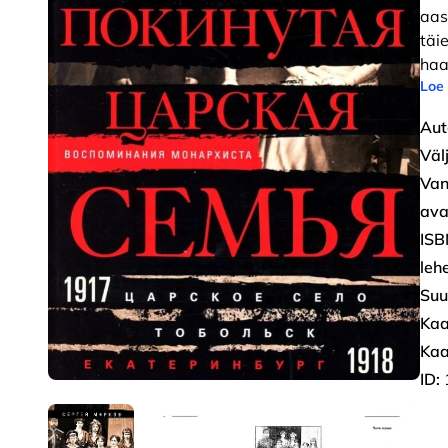
aas
täi
haa
Loe
Aut
Väl
Van
ava
ISB
leh
Suu
Kaa
Kaa
ID: