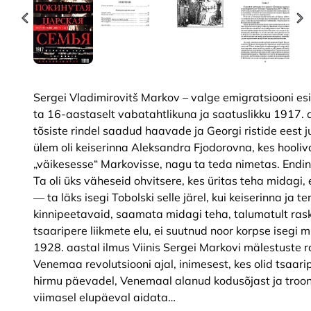
Sergei Vladimirovitš Markov – valge emigratsiooni es
ta 16-aastaselt vabatahtlikuna ja saatuslikku 1917. a
tõsiste rindel saadud haavade ja Georgi ristide eest 
ülem oli keiserinna Aleksandra Fjodorovna, kes hooliv
„väikesesse“ Markovisse, nagu ta teda nimetas. Endine 
Ta oli üks väheseid ohvitsere, kes üritas teha midagi, 
— ta läks isegi Tobolski selle järel, kui keiserinna ja
kinnipeetavaid, saamata midagi teha, talumatult ras
tsaaripere liikmete elu, ei suutnud noor korpse isegi 
1928. aastal ilmus Viinis Sergei Markovi mälestuste r
Venemaa revolutsiooni ajal, inimesest, kes olid tsaarip
hirmu päevadel, Venemaal alanud kodusõjast ja troonil
viimasel elupäeval aidata…