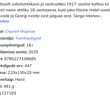
taselt vabatahtlikuna ja saatuslikku 1917. aastat kohtas ta
esti noore ohtliku 18-aastasena, kuid juba tõsiste rindel saa
vade ja Georgi ristide eest julguse eest. Sergei Markov
...
 edasi
or:
Сергей Марков
jaandja:
Tsentrpoligraf
usepiirangud:
16+
ldamise aasta:
2025
N:
9785227108685
ekülgede arv:
447
rus:
210х130х25 mm
netüüp:
Hard
l:
491 g
1727193