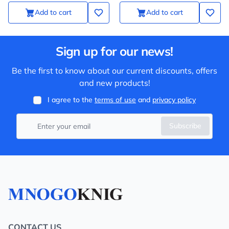
Add to cart
Add to cart
Sign up for our news!
Be the first to know about our current discounts, offers
and new products!
I agree to the
terms of use
and
privacy policy
Subscribe
CONTACT US