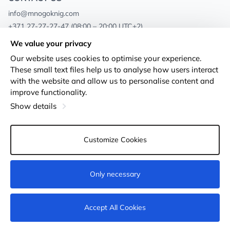
info@mnogoknig.com
+371 27-27-27-47
(08:00 – 20:00 UTC+2)
Rīga, Augusta Deglava 69d, LV-1082
We value your privacy
Our website uses cookies to optimise your experience.
About us
Privacy Policy
These small text files help us to analyse how users interact
with the website and allow us to personalise content and
Stores
Terms and conditions
improve functionality.
Shipping and payment
Accessibility Statement
Show details
Loyalty Cards
Returns
Customize Cookies
Wholesale customers
Cookie settings
Only necessary
Not available
Accept All Cookies
© 2011-2026
MNOGOKNIG
. All Rights Reserved.