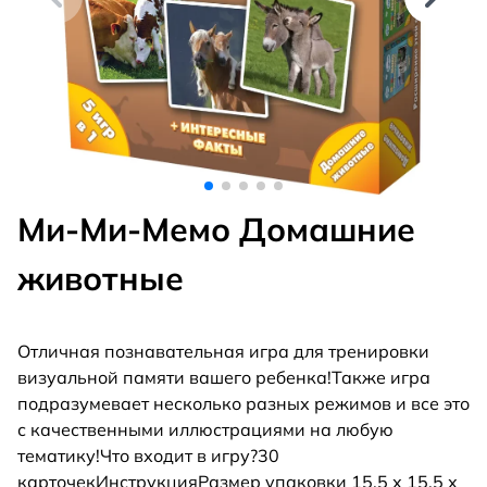
Ми-Ми-Мемо Домашние
животные
Отличная познавательная игра для тренировки
визуальной памяти вашего ребенка!Также игра
подразумевает несколько разных режимов и все это
с качественными иллюстрациями на любую
тематику!Что входит в игру?30
карточекИнструкцияРазмер упаковки 15,5 х 15,5 х