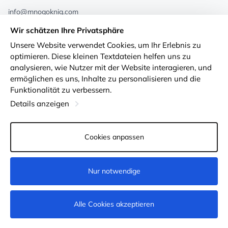
info@mnogoknig.com
+371 27-27-27-47
(08:00 – 20:00 UTC+2)
Wir schätzen Ihre Privatsphäre
Rīga, Augusta Deglava 69d, LV-1082
Unsere Website verwendet Cookies, um Ihr Erlebnis zu
optimieren. Diese kleinen Textdateien helfen uns zu
Über uns
Privacy Policy
analysieren, wie Nutzer mit der Website interagieren, und
ermöglichen es uns, Inhalte zu personalisieren und die
Geschäfte
Geschäftsbedingungen
Funktionalität zu verbessern.
Lieferung und Zahlung
Erklärung zur Barrierefreiheit
Details anzeigen
Treuekarten
Rückgabe von Waren
Cookies anpassen
Für Großhandelskunden
Cookie-Einstellungen
Nur notwendige
Nicht verfügbar
Alle Cookies akzeptieren
© 2011-2026
MNOGOKNIG
. All Rights Reserved.