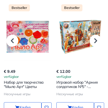
Bestseller
Bestseller
€ 9.49
€ 12.00
verfügbar
verfügbar
Набор для творчества
Игровой набор "Армия
"Мыло Арт" Цветы
солдатиков №5" -
Римская империя
Нескучные игры
Нескучные игры
Kaufen
Kaufen