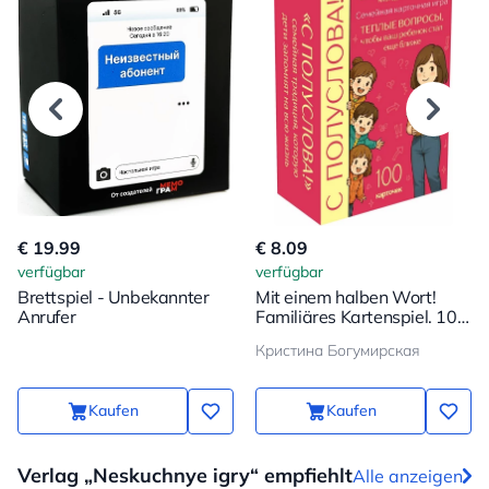
€ 19.99
€ 8.09
verfügbar
verfügbar
Brettspiel - Unbekannter
Mit einem halben Wort!
Anrufer
Familiäres Kartenspiel. 100
Fragen, damit Ihr Kind noch
Кристина Богумирская
näher kommt
Kaufen
Kaufen
Verlag „Neskuchnye igry“ empfiehlt
Alle anzeigen