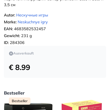
3,5 см
Autor:
Нескучные игры
Marke:
Neskuchnye igry
EAN:
4683582532457
Gewicht:
231 g
ID:
284306
Ausverkauft
€ 8.99
Bestseller
Bestseller