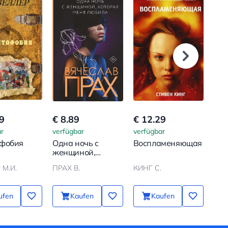
9
€ 8.89
€ 12.29
€ 1
r
verfügbar
verfügbar
verf
фобия
Одна ночь с
Воспламеняющая
Дн
женщиной,
Сла
которая меня
Неп
 М.И.
ПРАХ В.
КИНГ С.
КИН
любила
пр
ufen
Kaufen
Kaufen