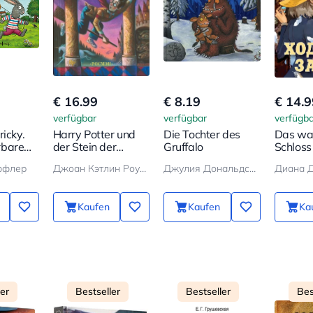
€ 16.99
€ 8.19
€ 14.9
verfügbar
verfügbar
verfügba
ricky.
Harry Potter und
Die Tochter des
Das wa
rbare
der Stein der
Gruffalo
Schloss
Weisen
ффлер
Джоан Кэтлин Роулинг
Джулия Дональдсон
Диана 
Kaufen
Kaufen
Ka
ler
Bestseller
Bestseller
Bes