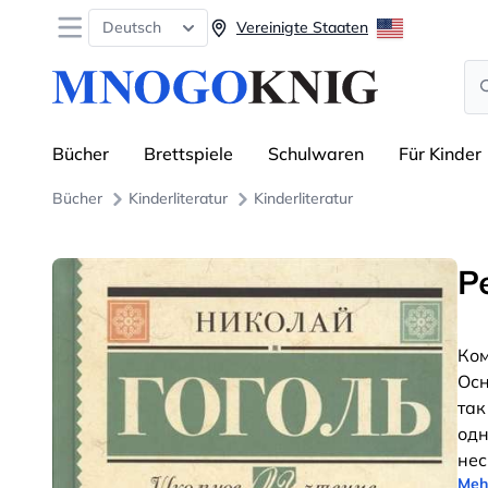
Open menu
Deutsch
Vereinigte Staaten
Se
Bücher
Brettspiele
Schulwaren
Für Kinder
Bücher
Kinderliteratur
Kinderliteratur
Р
Ком
Осн
так
одн
нес
Meh