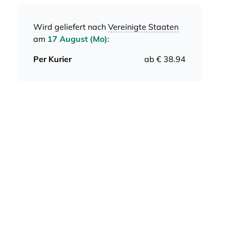
Wird geliefert nach
Vereinigte Staaten
am
17 August (Mo)
:
Per Kurier
ab € 38.94