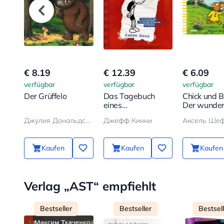
€ 8.19
€ 12.39
€ 6.09
verfügbar
verfügbar
verfügbar
Der Grüffelo
Das Tagebuch
Chick und B
eines
Der wunde
Schwächlings
Ballon
Джулия Дональдсон, Аксель Шеффлер
Джефф Кинни
Аксель Ше
Kaufen
Kaufen
Kaufen
Verlag „AST“ empfiehlt
Bestseller
Bestseller
Bestsel