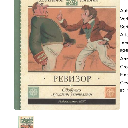
Aut
Ver
Seri
Alt
Jah
ISB
Anz
Grö
Ein
Gew
ID: