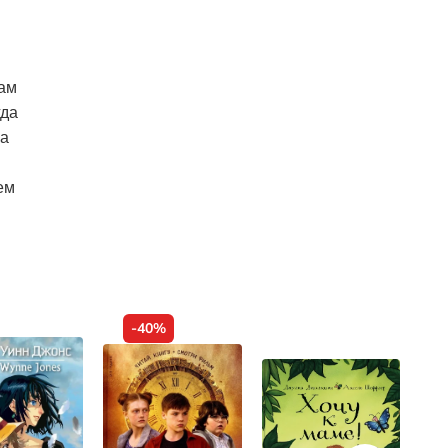
Сам
гда
ка
ем
-40%