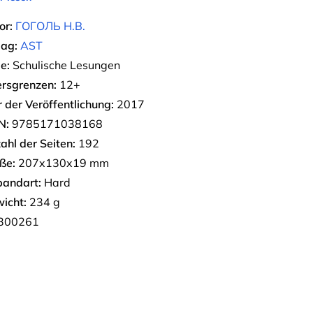
or:
ГОГОЛЬ Н.В.
lag:
AST
e:
Schulische Lesungen
ersgrenzen:
12+
r der Veröffentlichung:
2017
N:
9785171038168
ahl der Seiten:
192
ße:
207x130x19 mm
bandart:
Hard
icht:
234 g
300261