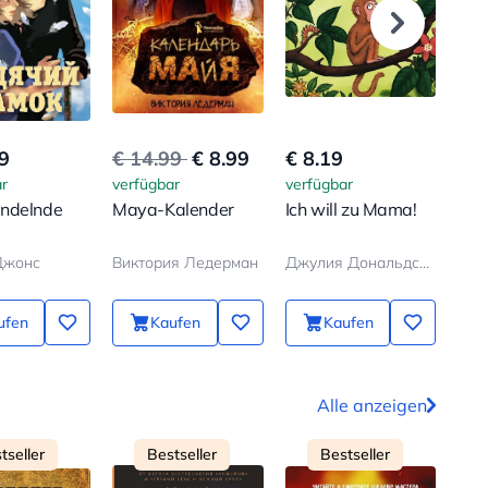
9
€ 14.99
€ 8.99
€ 8.19
€ 7
r
verfügbar
verfügbar
verf
ndelnde
Maya-Kalender
Ich will zu Mama!
Der
Man
Джонс
Виктория Ледерман
Джулия Дональдсон, Аксель Шеффлер
Бод
ufen
Kaufen
Kaufen
Alle anzeigen
tseller
Bestseller
Bestseller