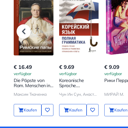
€ 16.49
€ 9.69
€ 9.09
verfügbar
verfügbar
verfügbar
Die Päpste von
Koreanische
Рики Перр
Rom. Menschen in
Sprache.
Weiß: Von Pius IX
Vollständige
Максим Ткаченко
Чун Ин Сун, Анастасия Погадаева
МИРАЙ М.
bis zur Gegenwart
Grammatik in
Diagrammen und
Tabellen
Kaufen
Kaufen
Kaufen