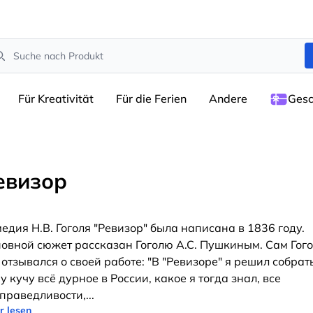
arch
Für Kreativität
Für die Ferien
Andere
Gesc
евизор
едия Н.В. Гоголя "Ревизор" была написана в 1836 году.
овной сюжет рассказан Гоголю А.С. Пушкиным. Сам Гог
 отзывался о своей работе: "В "Ревизоре" я решил собрат
у кучу всё дурное в России, какое я тогда знал, все
праведливости,
...
r lesen