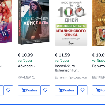
€ 10.99
€ 11.59
€ 10.0
verfügbar
verfügbar
verfügba
и
Абиссаль
Intensivkurs
Верито
Italienisch für
Anfänger
КРАМЕР С.
Евгения Грушевская
ВЕЛЛЕР
Kaufen
Kaufen
Ka