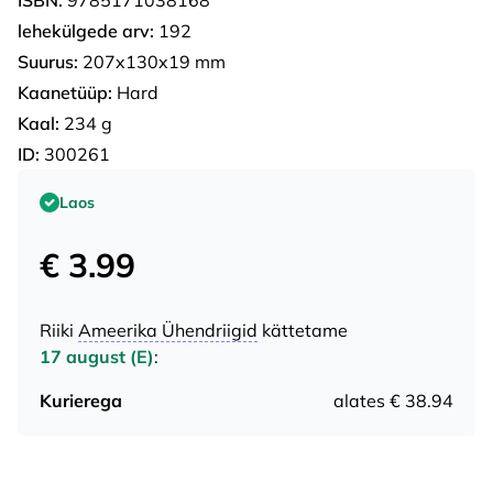
lehekülgede arv:
192
Suurus:
207x130x19 mm
Kaanetüüp:
Hard
Kaal:
234 g
ID:
300261
Laos
€ 3.99
Riiki
Ameerika Ühendriigid
kättetame
17 august (E)
:
Kurierega
alates € 38.94