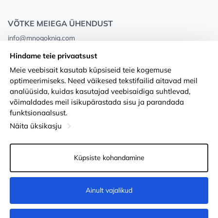
VÕTKE MEIEGA ÜHENDUST
info@mnogoknig.com
+371 27-27-27-47
(08:00 – 20:00 UTC+2)
Hindame teie privaatsust
Rīga, Augusta Deglava 69d, LV-1082
Meie veebisait kasutab küpsiseid teie kogemuse
optimeerimiseks. Need väikesed tekstifailid aitavad meil
Meist
Privacy Policy
analüüsida, kuidas kasutajad veebisaidiga suhtlevad,
võimaldades meil isikupärastada sisu ja parandada
Poed
Tingimused
funktsionaalsust.
Kohaletoimetamine ja makse
Ligipääsetavuse avaldus
Näita üksikasju
Lojaalsuskaardid
Kauba tagastamine
Küpsiste kohandamine
PÕHJUST KOOSTÖÖKS
Küpsiste seaded
Ainult vajalikud