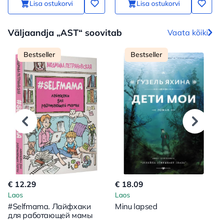
Lisa ostukorvi
Lisa ostukorvi
Väljaandja „AST“ soovitab
Vaata kõiki
Bestseller
Bestseller
€ 12.29
€ 18.09
Laos
Laos
#Selfmama. Лайфхаки
Minu lapsed
для работающей мамы