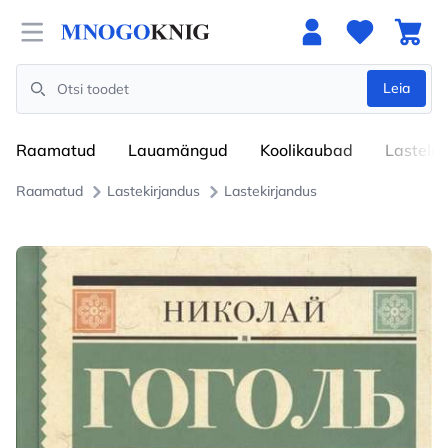
Open menu
Leia
Search
Raamatud
Lauamängud
Koolikaubad
Lastele
Raamatud
Lastekirjandus
Lastekirjandus