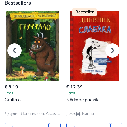
Bestsellers
Bestseller
€ 8.19
€ 12.39
Laos
Laos
Gruffalo
Nõrkade päevik
Джулия Дональдсон, Аксель Шеффлер
Джефф Кинни