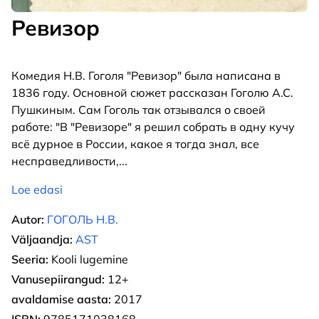
Ревизор
Комедия Н.В. Гоголя "Ревизор" была написана в
1836 году. Основной сюжет рассказан Гоголю А.С.
Пушкиным. Сам Гоголь так отзывался о своей
работе: "В "Ревизоре" я решил собрать в одну кучу
всё дурное в России, какое я тогда знал, все
несправедливости,
...
Loe edasi
Autor:
ГОГОЛЬ Н.В.
Väljaandja:
AST
Seeria:
Kooli lugemine
Vanusepiirangud:
12+
avaldamise aasta:
2017
ISBN:
9785171038168