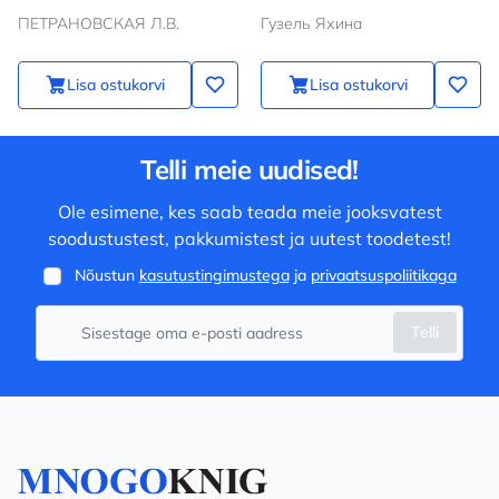
ПЕТРАНОВСКАЯ Л.В.
Гузель Яхина
Lisa ostukorvi
Lisa ostukorvi
Telli meie uudised!
Ole esimene, kes saab teada meie jooksvatest
soodustustest, pakkumistest ja uutest toodetest!
Nõustun
kasutustingimustega
ja
privaatsuspoliitikaga
Telli