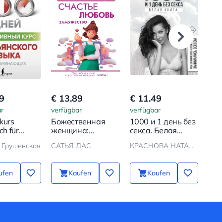
9
€ 13.89
€ 11.49
€ 1
r
verfügbar
verfügbar
verf
vkurs
Божественная
1000 и 1 день без
Во
sch für
женщина:
секса. Белая
er
счастье, любовь,
книга. Чем
 Грушевская
САТЬЯ ДАС
КРАСНОВА НАТАЛЬЯ
КИН
замужество
занималась я,
пока вы
занимались
ufen
Kaufen
Kaufen
сексом