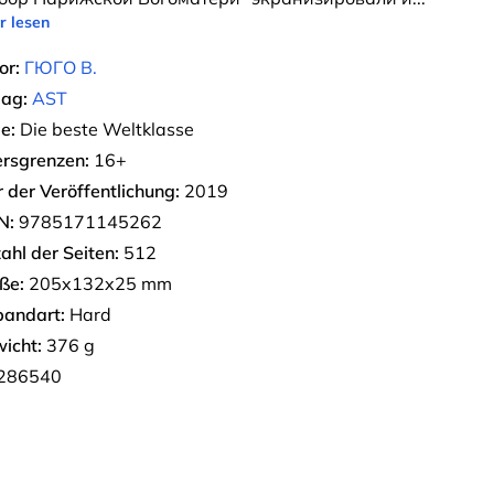
r lesen
or:
ГЮГО В.
lag:
AST
e:
Die beste Weltklasse
ersgrenzen:
16+
r der Veröffentlichung:
2019
N:
9785171145262
ahl der Seiten:
512
ße:
205x132x25 mm
bandart:
Hard
icht:
376 g
286540