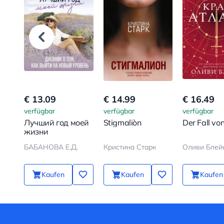
€ 13.09
€ 14.99
€ 16.49
verfügbar
verfügbar
verfügbar
Лучший год моей
Stigmaliòn
Der Fall vo
жизни
БАБАНОВА Е.Д.
Кристина Старк
Оливи Блей
Kaufen
Kaufen
Kaufen