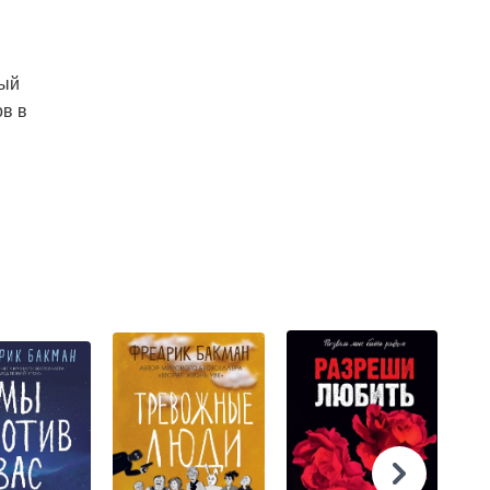
вый
ов в