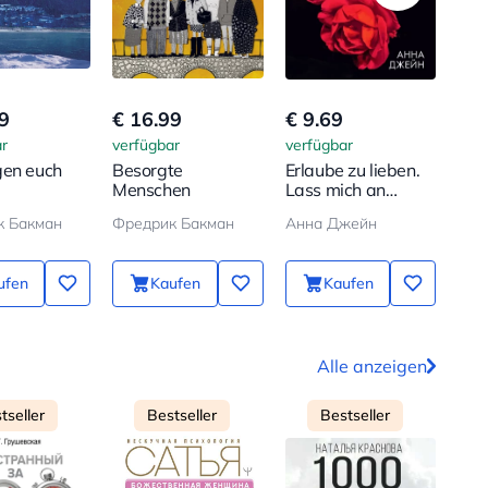
9
€ 16.99
€ 9.69
€ 1
r
verfügbar
verfügbar
verf
gen euch
Besorgte
Erlaube zu lieben.
Dei
Menschen
Lass mich an
geb
deiner Seite sein
к Бакман
Фредрик Бакман
Анна Джейн
Анн
ufen
Kaufen
Kaufen
Alle anzeigen
tseller
Bestseller
Bestseller