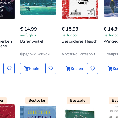
€ 14.99
€ 15.99
€ 14.9
verfügbar
verfügbar
verfügba
herben
Bärenwinkel
Besonderes Fleisch
Wir ge
zens
н
Фредрик Бакман
Агустина Бастеррика
Фредри
Kaufen
Kaufen
Ka
ler
Bestseller
Bestseller
Bes