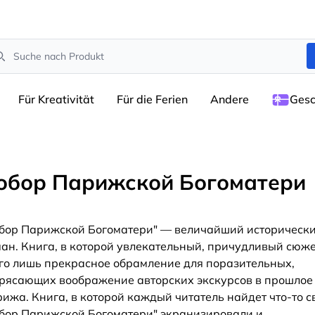
arch
Für Kreativität
Für die Ferien
Andere
Gesc
обор Парижской Богоматери
бор Парижской Богоматери" — величайший историческ
ан. Книга, в которой увлекательный, причудливый сюж
го лишь прекрасное обрамление для поразительных,
рясающих воображение авторских экскурсов в прошлое
ижа. Книга, в которой каждый читатель найдет что-то св
бор Парижской Богоматери" экранизировали и
...