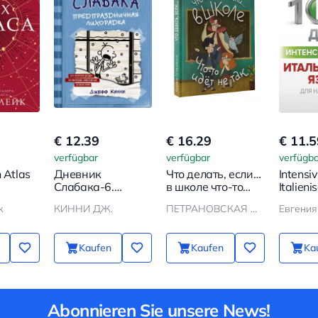
€ 12.39
€ 16.29
€ 11.5
verfügbar
verfügbar
verfügba
n Atlas
Дневник
Что делать, если…
Intensi
Слабака-6.
в школе что-то
Italieni
Предпраздничная
идет не так?
Anfäng
к
КИННИ ДЖ.
ПЕТРАНОВСКАЯ Л.В.
Евгения
лихорадка
Kaufen
Kaufen
Ka
Abonnieren Sie unsere News!