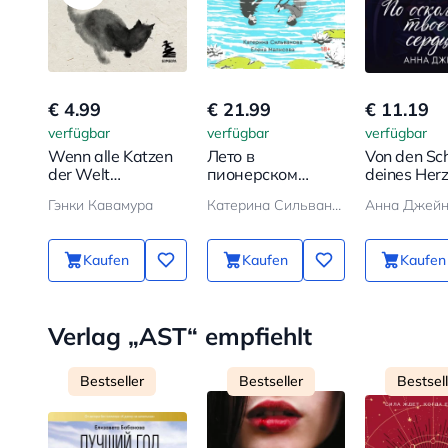
€ 4.99
€ 21.99
€ 11.19
verfügbar
verfügbar
verfügbar
Wenn alle Katzen
Лето в
Von den Sc
der Welt
пионерском
deines Her
verschwinden
галстуке
Гэнки Кавамура
Катерина Сильванова, Елена Малисова
Анна Джей
Kaufen
Kaufen
Kaufen
Verlag „AST“ empfiehlt
Bestseller
Bestseller
Bestsel