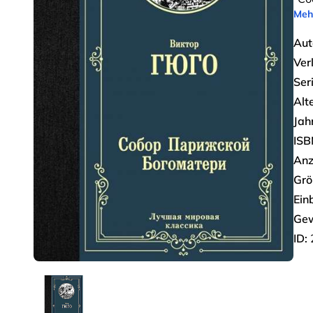
Meh
Aut
Ver
Seri
Alt
Jah
ISB
Anz
Grö
Ein
Gew
ID: