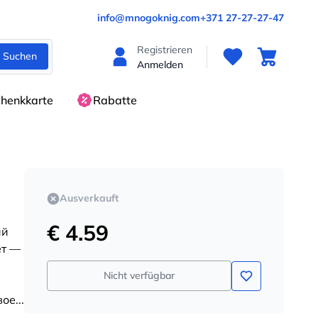
info@mnogoknig.com
+371 27-27-27-47
Registrieren
Suchen
Anmelden
henkkarte
Rabatte
Ausverkauft
€ 4.59
ий
ет —
Nicht verfügbar
ое...