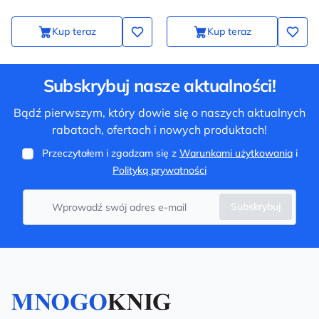
Kup teraz
Kup teraz
Subskrybuj nasze aktualności!
Bądź pierwszym, który dowie się o naszych aktualnych
rabatach, ofertach i nowych produktach!
Przeczytałem i zgadzam się z
Warunkami użytkowania
i
Polityką prywatności
Subskrybuj