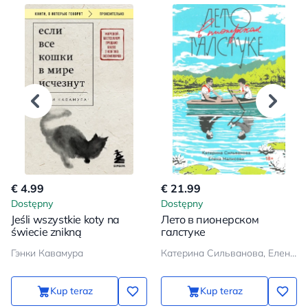
€ 4.99
€ 21.99
Dostępny
Dostępny
Jeśli wszystkie koty na
Лето в пионерском
świecie znikną
галстуке
Гэнки Кавамура
Катерина Сильванова, Елена Малисова
Kup teraz
Kup teraz