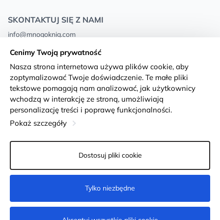
SKONTAKTUJ SIĘ Z NAMI
info@mnogoknig.com
+371 27-27-27-47
(08:00 – 20:00 UTC+2)
Cenimy Twoją prywatność
Rīga, Augusta Deglava 69d, LV-1082
Nasza strona internetowa używa plików cookie, aby
zoptymalizować Twoje doświadczenie. Te małe pliki
O nas
Privacy Policy
tekstowe pomagają nam analizować, jak użytkownicy
wchodzą w interakcję ze stroną, umożliwiają
Sklepy
Warunki i zasady
personalizację treści i poprawę funkcjonalności.
Dostawa i płatność
Deklaracja dostępności
Pokaż szczegóły
Karty lojalnościowe
Returns
Dostosuj pliki cookie
Dla klientów hurtowych
Ustawienia plików cookie
Tylko niezbędne
Niedostępne