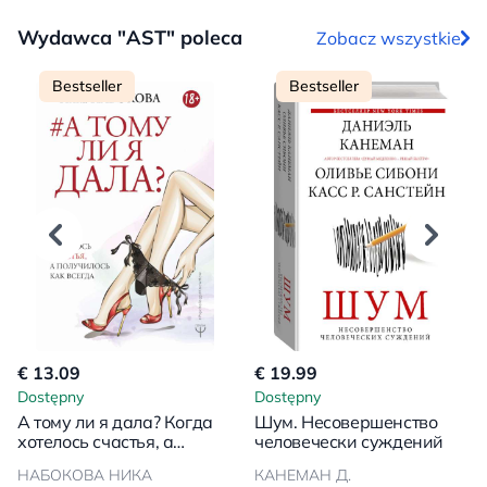
Wydawca "AST" poleca
Zobacz wszystkie
Bestseller
Bestseller
€ 13.09
€ 19.99
Dostępny
Dostępny
А тому ли я дала? Когда
Шум. Несовершенство
хотелось счастья, а
человечески суждений
получилось как всегда
НАБОКОВА НИКА
КАНЕМАН Д.