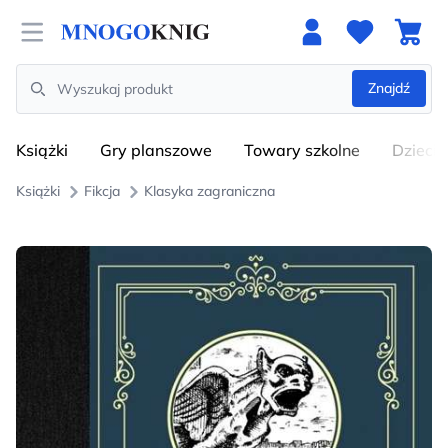
Open menu
Znajdź
Search
Książki
Gry planszowe
Towary szkolne
Dzieci
Książki
Fikcja
Klasyka zagraniczna