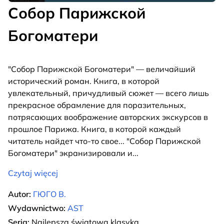
Собор Парижской
Богоматери
"Собор Парижской Богоматери" — величайший
исторический роман. Книга, в которой
увлекательный, причудливый сюжет — всего лишь
прекрасное обрамление для поразительных,
потрясающих воображение авторских экскурсов в
прошлое Парижа. Книга, в которой каждый
читатель найдет что-то свое... "Собор Парижской
Богоматери" экранизировали и
...
Czytaj więcej
Autor:
ГЮГО В.
Wydawnictwo:
AST
Seria:
Najlepsza światowa klasyka