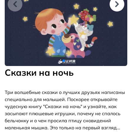
Сказки на ночь
Три волшебные сказки о лучших друзьях написаны
специально для малышей. Поскорее открывайте
чудесную книгу "Сказки на ночь" и узнайте, как
засыпают плюшевые игрушки, почему не спалось
бельчонку и о чем просила птицу сновидений
маленькая мышка. Это только на первый взгляд
...