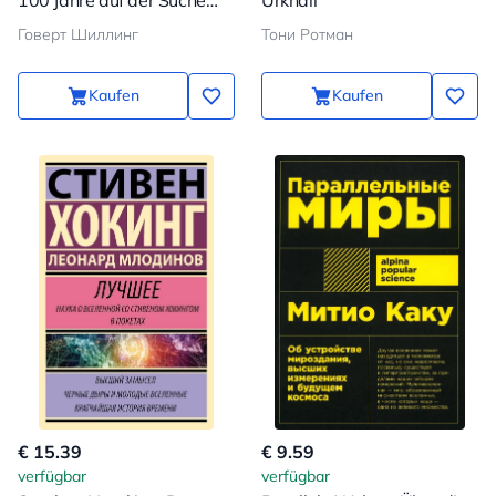
100 Jahre auf der Suche
Urknall
nach dunkler Materie
Говерт Шиллинг
Тони Ротман
Kaufen
Kaufen
€ 15.39
€ 9.59
verfügbar
verfügbar