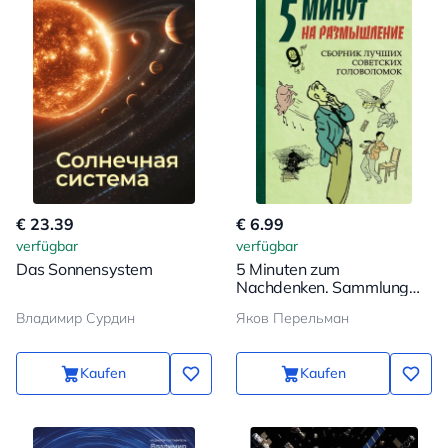
€ 23.39
€ 6.99
verfügbar
verfügbar
Das Sonnensystem
5 Minuten zum
Nachdenken. Sammlung
der besten sowjetischen
Владимир Сурдин
Яков Перельман
Rätsel
Kaufen
Kaufen