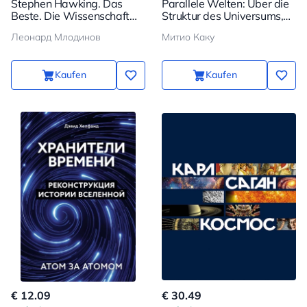
Stephen Hawking. Das
Parallele Welten: Über die
Beste. Die Wissenschaft
Struktur des Universums,
des Universums mit
höhere Dimensionen und
Леонард Млодинов
Митио Каку
Stephen Hawking in
die Zukunft des Kosmos
Taschenbuchform
Kaufen
Kaufen
€ 12.09
€ 30.49