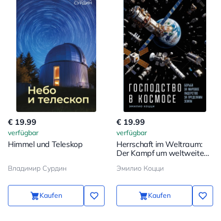
€ 19.99
€ 19.99
verfügbar
verfügbar
Himmel und Teleskop
Herrschaft im Weltraum:
Der Kampf um weltweite
Führerschaft jenseits der
Владимир Сурдин
Эмилио Коцци
Erde
Kaufen
Kaufen