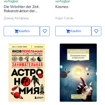
verfügbar
verfügbar
Die Wächter der Zeit.
Kosmos
Rekonstruktion der
Geschichte des Universums
Дэвид Хелфанд
Карл Саган
Atom für Atom
Kaufen
Kaufen