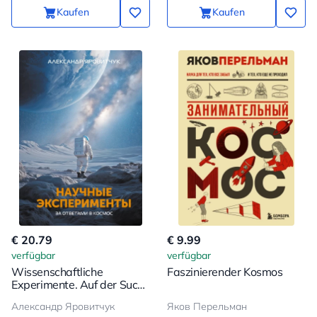
Kaufen
Kaufen
€ 20.79
€ 9.99
verfügbar
verfügbar
Wissenschaftliche
Faszinierender Kosmos
Experimente. Auf der Suche
nach Antworten im
Александр Яровитчук
Яков Перельман
Weltraum