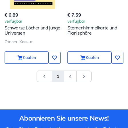
€ 6.89
€ 7.59
verfügbar
verfügbar
Schwarze Löcher und junge
Sternenhimmelkarte und
Universen
Planisphäre
Стивен Хокинг
Kaufen
Kaufen
1
4
&laquo; Vorherige
Next
Abonnieren Sie unsere News!