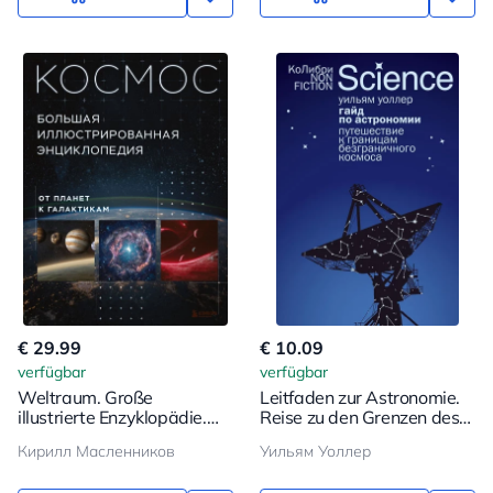
€ 29.99
€ 10.09
verfügbar
verfügbar
Weltraum. Große
Leitfaden zur Astronomie.
illustrierte Enzyklopädie.
Reise zu den Grenzen des
Von Planeten zu Galaxien
grenzenlosen Kosmos
Кирилл Масленников
Уильям Уоллер