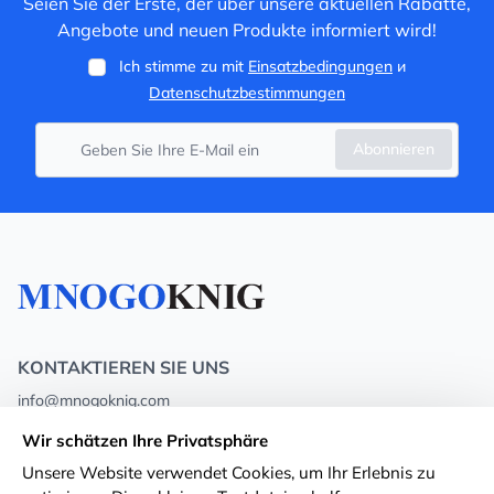
Seien Sie der Erste, der über unsere aktuellen Rabatte,
Angebote und neuen Produkte informiert wird!
Ich stimme zu mit
Einsatzbedingungen
и
Datenschutzbestimmungen
Abonnieren
KONTAKTIEREN SIE UNS
info@mnogoknig.com
+371 27-27-27-47
(08:00 – 20:00 UTC+2)
Wir schätzen Ihre Privatsphäre
Rīga, Augusta Deglava 69d, LV-1082
Unsere Website verwendet Cookies, um Ihr Erlebnis zu