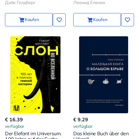
Дэйв Голдберг
Леонид Еленин
zeitlichen Paradoxien und
quantenmechanischer
Unbestimmtheit
Kaufen
Kaufen
€ 16.39
€ 9.29
verfügbar
verfügbar
Der Elefant im Universum.
Das kleine Buch über den