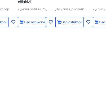
nõiakivi
ффлер
Джоан Кэтлин Роулинг
Джулия Дональдсон
Диана 
korvi
Lisa ostukorvi
Lisa ostukorvi
Lisa