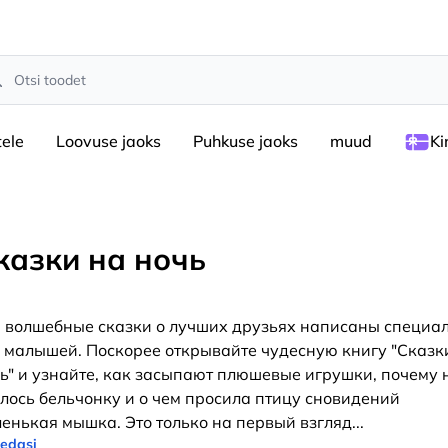
rch
tele
Loovuse jaoks
Puhkuse jaoks
muud
Ki
казки на ночь
 волшебные сказки о лучших друзьях написаны специа
 малышей. Поскорее открывайте чудесную книгу "Сказк
ь" и узнайте, как засыпают плюшевые игрушки, почему 
лось бельчонку и о чем просила птицу сновидений
енькая мышка. Это только на первый взгляд
...
 edasi