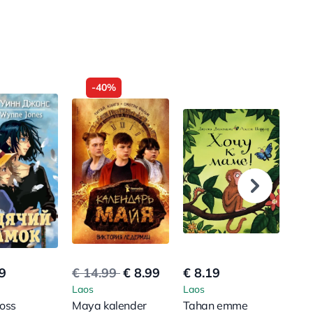
-40%
9
€ 14.99
€ 8.99
€ 8.19
€ 7
Laos
Laos
Lao
loss
Maya kalender
Tahan emme
Koe