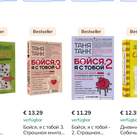
ler
Bestseller
Bestseller
Bes
€ 13.29
€ 11.29
€ 12.3
verfügbar
verfügbar
verfügba
Бойся, я с тобой 3.
Бойся, я с тобой -
Дневни
Страшная книга о
2. Страшная
Собачь