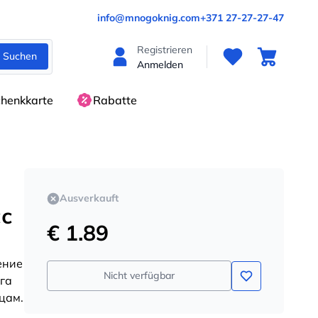
info@mnogoknig.com
+371 27-27-27-47
Registrieren
Suchen
Anmelden
henkkarte
Rabatte
Ausverkauft
сс
€ 1.89
ение
Nicht verfügbar
ига
цам.