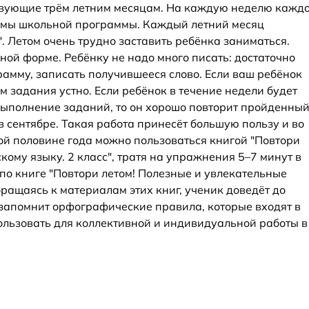
тствующие трём летним месяцам. На каждую неделю кажд
темы школьной программы. Каждый летний месяц
. Летом очень трудно заставить ребёнка заниматься.
ной форме. Ребёнку не надо много писать: достаточно
амму, записать получившееся слово. Если ваш ребёнок
м задания устно. Если ребёнок в течение недели будет
 выполнение заданий, то он хорошо повторит пройденный
в сентябре. Такая работа принесёт большую пользу и во
вой половине года можно пользоваться книгой "Повтори
кому языку. 2 класс", тратя на упражнения 5–7 минут в
по книге "Повтори летом! Полезные и увлекательные
бращаясь к материалам этих книг, ученик доведёт до
 запомнит орфографические правила, которые входят в
льзовать для коллективной и индивидуальной работы в