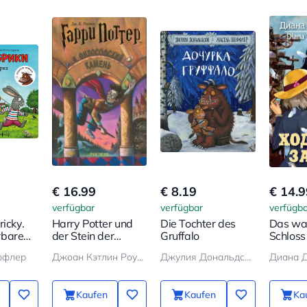
€ 16.99
€ 8.19
€ 14.9
verfügbar
verfügbar
verfügba
ricky.
Harry Potter und
Die Tochter des
Das wa
rbare
der Stein der
Gruffalo
Schloss
Weisen
ффлер
Джоан Кэтлин Роулинг
Джулия Дональдсон
Диана 
Kaufen
Kaufen
Ka