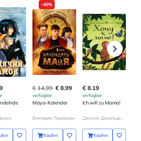
-40%
9
€ 14.99
€ 8.99
€ 8.19
€ 7
r
verfügbar
verfügbar
verf
ndelnde
Maya-Kalender
Ich will zu Mama!
Der
Man
Джонс
Виктория Ледерман
Джулия Дональдсон, Аксель Шеффлер
Бод
ufen
Kaufen
Kaufen