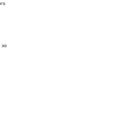
ого
 за