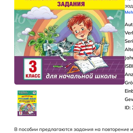
зад
Meh
Aut
Ver
Seri
Alt
Jah
ISB
Anz
Grö
Ein
Gew
ID:
В пособии предлагаются задания на повторение и