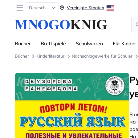
Open menu
Deutsch
Vereinigte Staaten
Se
Bücher
Brettspiele
Schulwaren
Für Kinder
Bücher
Kinderliteratur
Nachschlagewerke für Schüler
Р
у
В п
мат
раз
На 