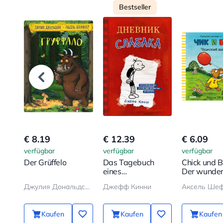
Bestseller
€ 8.19
€ 12.39
€ 6.09
verfügbar
verfügbar
verfügbar
Der Grüffelo
Das Tagebuch
Chick und B
eines
Der wunde
Schwächlings
Ballon
Джулия Дональдсон, Аксель Шеффлер
Джефф Кинни
Аксель Ше
Kaufen
Kaufen
Kaufen