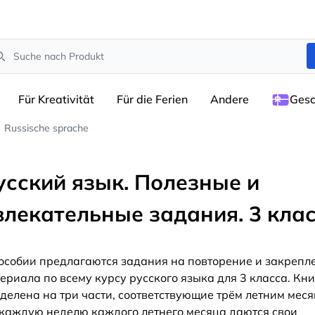
arch
Für Kreativität
Für die Ferien
Andere
Gesc
Russische sprache
усский язык. Полезные и
влекательные задания. 3 кла
особии предлагаются задания на повторение и закрепл
ериала по всему курсу русского языка для 3 класса. Кн
делена на три части, соответствующие трём летним меся
каждую неделю каждого летнего месяца даются свои