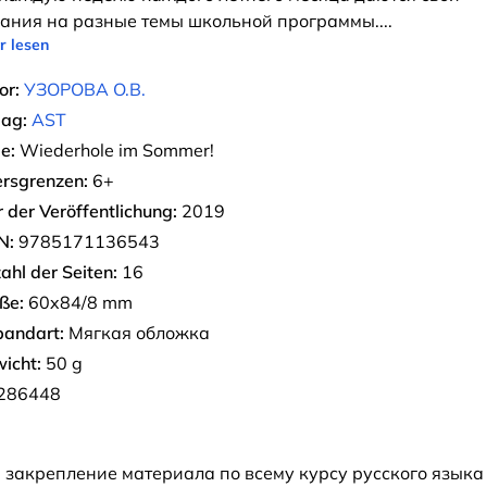
ания на разные темы школьной программы.
...
r lesen
or:
УЗОРОВА О.В.
lag:
AST
e:
Wiederhole im Sommer!
ersgrenzen:
6+
r der Veröffentlichung:
2019
N:
9785171136543
ahl der Seiten:
16
ße:
60x84/8 mm
bandart:
Мягкая обложка
icht:
50 g
286448
 закрепление материала по всему курсу русского языка