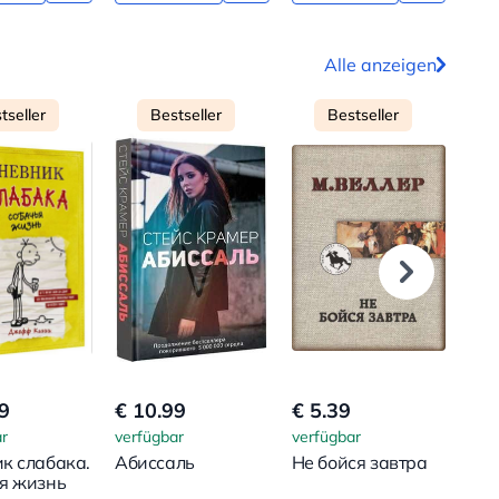
Alle anzeigen
tseller
Bestseller
Bestseller
9
€ 10.99
€ 5.39
€ 1
r
verfügbar
verfügbar
verf
к слабака.
Абиссаль
Не бойся завтра
Сер
я жизнь
в к