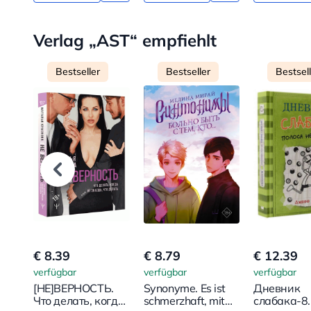
Verlag „AST“ empfiehlt
Bestseller
Bestseller
Bestsel
€ 8.39
€ 8.79
€ 12.39
verfügbar
verfügbar
verfügbar
[НЕ]ВЕРНОСТЬ.
Synonyme. Es ist
Дневник
Что делать, когда
schmerzhaft, mit
слабака-8.