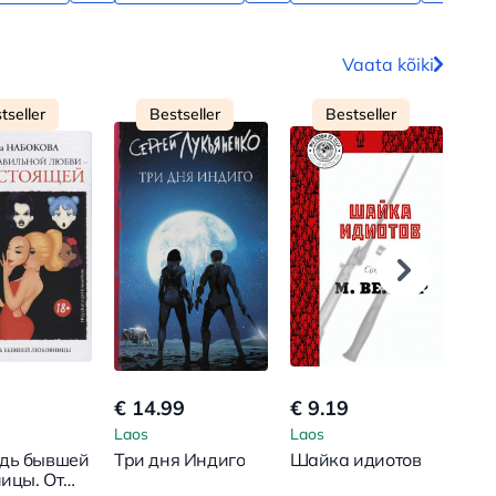
Vaata kõiki
tseller
Bestseller
Bestseller
€ 14.99
€ 9.19
€ 1
Laos
Laos
Lao
дь бывшей
Три дня Индиго
Шайка идиотов
Ale
ицы. От
Ove