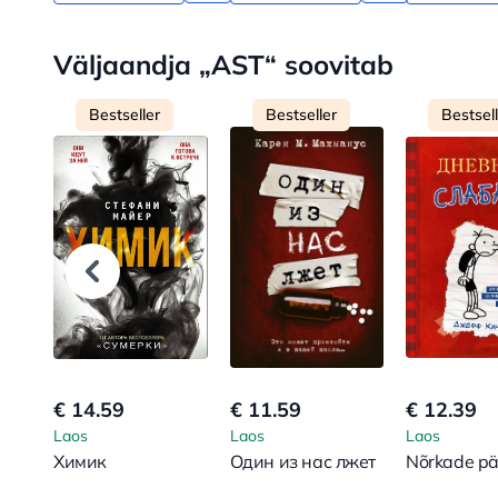
Väljaandja „AST“ soovitab
Bestseller
Bestseller
Bestsel
€ 14.59
€ 11.59
€ 12.39
Laos
Laos
Laos
Химик
Один из нас лжет
Nõrkade pä