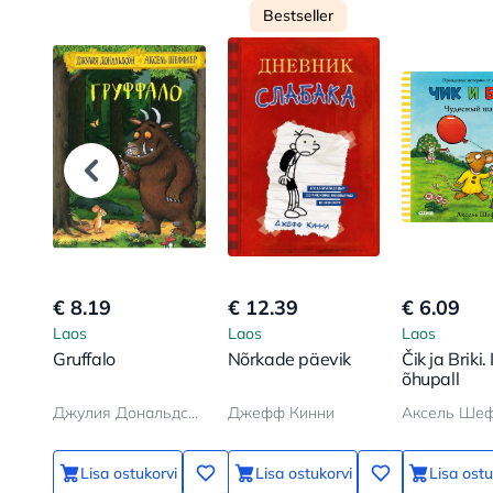
Bestseller
€ 8.19
€ 12.39
€ 6.09
Laos
Laos
Laos
Gruffalo
Nõrkade päevik
Čik ja Briki.
õhupall
Джулия Дональдсон, Аксель Шеффлер
Джефф Кинни
Аксель Ше
Lisa ostukorvi
Lisa ostukorvi
Lisa ostu