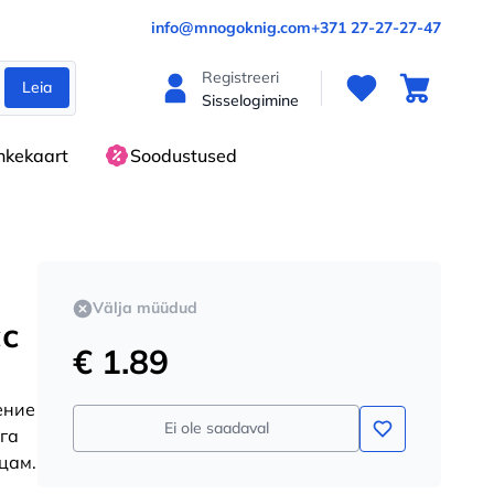
info@mnogoknig.com
+371 27-27-27-47
Registreeri
Leia
Sisselogimine
nkekaart
Soodustused
Välja müüdud
сс
€ 1.89
ение
Ei ole saadaval
ига
цам.