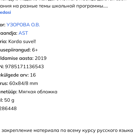
ания на разные темы школьной программы.
...
 edasi
or:
УЗОРОВА О.В.
jaandja:
AST
ria:
Korda suvel!
usepiirangud:
6+
ldamise aasta:
2019
N:
9785171136543
ekülgede arv:
16
rus:
60x84/8 mm
netüüp:
Мягкая обложка
l:
50 g
286448
 закрепление материала по всему курсу русского языка