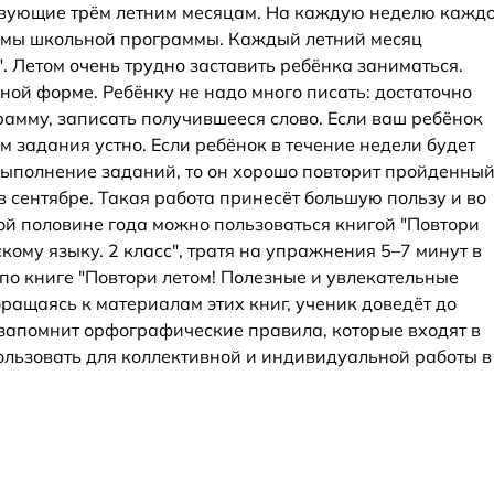
тствующие трём летним месяцам. На каждую неделю кажд
темы школьной программы. Каждый летний месяц
. Летом очень трудно заставить ребёнка заниматься.
ной форме. Ребёнку не надо много писать: достаточно
амму, записать получившееся слово. Если ваш ребёнок
м задания устно. Если ребёнок в течение недели будет
 выполнение заданий, то он хорошо повторит пройденный
в сентябре. Такая работа принесёт большую пользу и во
вой половине года можно пользоваться книгой "Повтори
кому языку. 2 класс", тратя на упражнения 5–7 минут в
по книге "Повтори летом! Полезные и увлекательные
бращаясь к материалам этих книг, ученик доведёт до
 запомнит орфографические правила, которые входят в
льзовать для коллективной и индивидуальной работы в