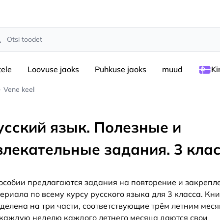
rch
tele
Loovuse jaoks
Puhkuse jaoks
muud
Ki
Vene keel
усский язык. Полезные и
влекательные задания. 3 кла
особии предлагаются задания на повторение и закрепл
ериала по всему курсу русского языка для 3 класса. Кн
делена на три части, соответствующие трём летним меся
каждую неделю каждого летнего месяца даются свои