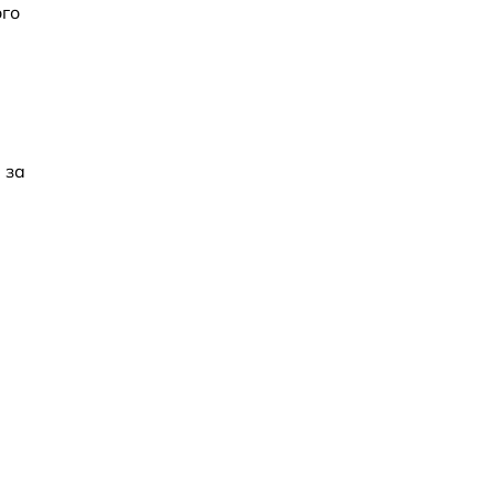
ого
 за