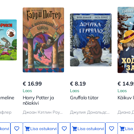
€ 16.99
€ 8.19
€ 14.9
Laos
Laos
Laos
 Imeline
Harry Potter ja
Gruffalo tütar
Käikuv 
nõiakivi
ффлер
Джоан Кэтлин Роулинг
Джулия Дональдсон
Диана 
korvi
Lisa ostukorvi
Lisa ostukorvi
Lisa