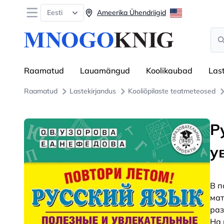
Open menu
Eesti
Ameerika Ühendriigid
Sea
Raamatud
Lauamängud
Koolikaubad
Las
Raamatud
Lastekirjandus
Kooliõpilaste teatmeteosed
Р
у
В п
мат
раз
На 