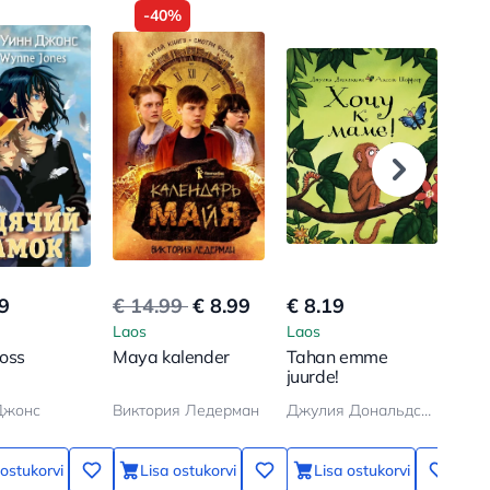
-40%
9
€ 14.99
€ 8.99
€ 8.19
€ 7
Laos
Laos
Lao
loss
Maya kalender
Tahan emme
Koe
juurde!
Джонс
Виктория Ледерман
Джулия Дональдсон, Аксель Шеффлер
Бод
 ostukorvi
Lisa ostukorvi
Lisa ostukorvi