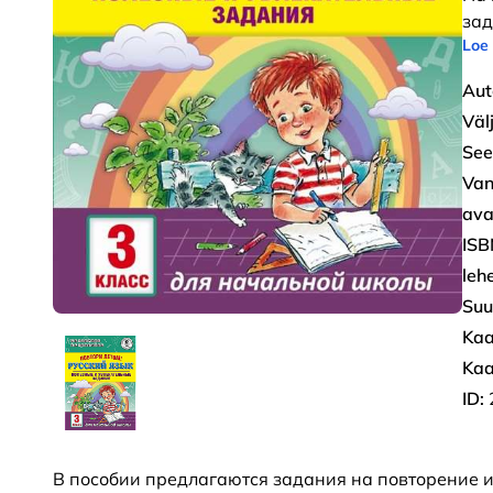
зад
Loe
Aut
Väl
See
Van
ava
ISB
leh
Suu
Kaa
Kaa
ID:
В пособии предлагаются задания на повторение и