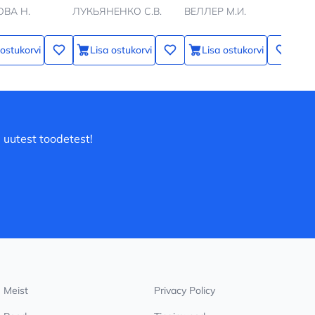
ильной
NHL
ВА Н.
ЛУКЬЯНЕНКО С.В.
ВЕЛЛЕР М.И.
Ник
— к
щей
 ostukorvi
Lisa ostukorvi
Lisa ostukorvi
 uutest toodetest!
Meist
Privacy Policy