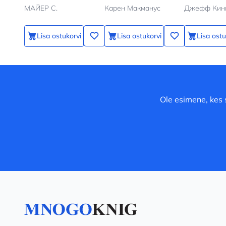
МАЙЕР С.
Карен Макманус
Джефф Кин
Lisa ostukorvi
Lisa ostukorvi
Lisa ostu
Ole esimene, kes 