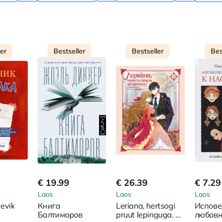
ler
Bestseller
Bestseller
Bes
€ 19.99
€ 26.39
€ 7.29
Laos
Laos
Laos
evik
Книга
Leriana, hertsogi
Испове
Балтиморов
pruut lepinguga. 1.
любовн