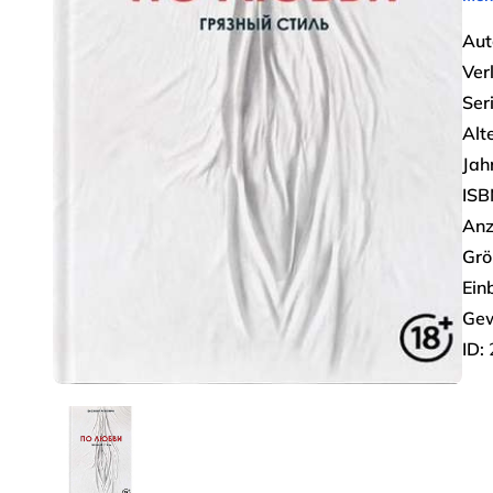
Aut
Ver
Seri
Alt
Jah
ISB
Anz
Grö
Ein
Gew
ID: