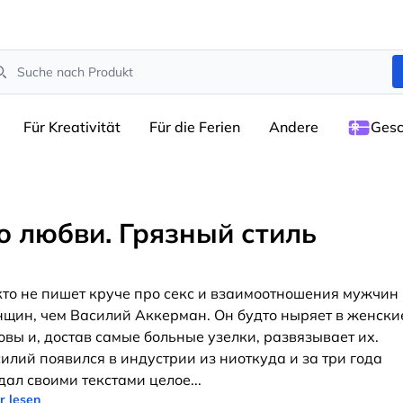
arch
Für Kreativität
Für die Ferien
Andere
Gesc
о любви. Грязный стиль
то не пишет круче про секс и взаимоотношения мужчин
щин, чем Василий Аккерман. Он будто ныряет в женски
овы и, достав самые больные узелки, развязывает их.
илий появился в индустрии из ниоткуда и за три года
дал своими текстами целое
...
r lesen