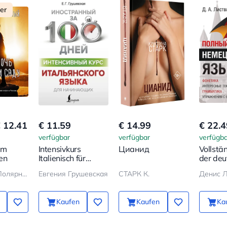
ler
 12.41
€ 11.59
€ 14.99
€ 22.4
verfügbar
verfügbar
verfügba
im
Intensivkurs
Цианид
Vollstä
en
Italienisch für
der deu
Anfänger
Sprach
Александр Полярный
Евгения Грушевская
СТАРК К.
Денис Л
Kaufen
Kaufen
Ka