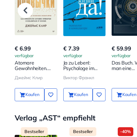
€ 6.99
€ 7.39
€ 59.99
verfügbar
verfügbar
verfügbar
Atomare
Ja zu Leben!:
Das Buch. 
Gewohnheiten.
Psychologe im
man eine
Wie man gute
Konzentrationslager
Zivilisation
Джеймс Клир
Виктор Франкл
Gewohnheiten
Grund auf 
erwirbt und
erschafft
schlechte loswird
Kaufen
Kaufen
Kaufen
Verlag „AST“ empfiehlt
Bestseller
Bestseller
-40%