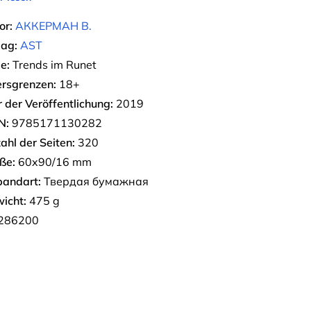
or:
АККЕРМАН В.
lag:
AST
e:
Trends im Runet
ersgrenzen:
18+
r der Veröffentlichung:
2019
N:
9785171130282
ahl der Seiten:
320
ße:
60x90/16 mm
bandart:
Твердая бумажная
icht:
475 g
286200