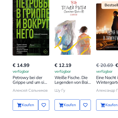
Bestsel
€ 14.99
€ 12.19
€ 20.69
€
verfügbar
verfügbar
verfügbar
Petrowy bei der
Weiße Fische. Die
Eine Nacht 
Grippe und um sie
Legenden von Bai
Wintergart
herum
und Yu. Namenlos
Алексей Сальников
Шу Гу
Kaufen
Kaufen
Kaufen