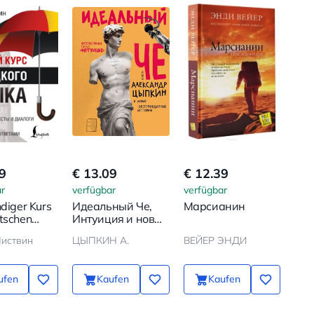
9
€ 13.09
€ 12.39
r
verfügbar
verfügbar
ndiger Kurs
Идеальный Че,
Марсианин
tschen
Интуиция и новые
e
беспринцыпные
иствин
ЦЫПКИН А.
ВЕЙЕР ЭНДИ
истории
ufen
Kaufen
Kaufen