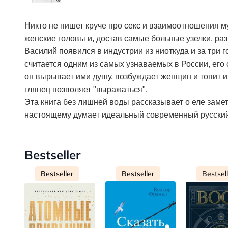
Никто не пишет круче про секс и взаимоотношения м
женские головы и, достав самые больные узелки, ра
Василий появился в индустрии из ниоткуда и за три 
считается одним из самых узнаваемых в России, его
он вырывает ими душу, возбуждает женщин и топит и
глянец позволяет "выражаться".
Эта книга без лишней воды рассказывает о еле замет
настоящему думает идеальный современный русски
Bestseller
Bestseller
Bestseller
Bestsel