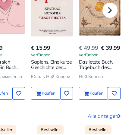
9
€ 15.99
€ 49.99
€ 39.99
€ 1
r
verfügbar
verfügbar
verf
 sich
Sapiens. Eine kurze
Das letzte Buch.
12 
Ein Buch
Geschichte der
Tagebuch des
Wie
, wie man
Menschheit
letzten Menschen
Woc
Примаченко
Юваль Ной Харари
Ной Каплан
hätzt und
auf Erden
erre
in 
ufen
Kaufen
Kaufen
Alle anzeigen
tseller
Bestseller
Bestseller