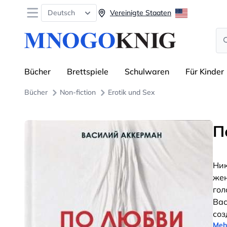
Open menu
Deutsch
Vereinigte Staaten
Se
Bücher
Brettspiele
Schulwaren
Für Kinder
Bücher
Non-fiction
Erotik und Sex
П
Ник
жен
гол
Вас
соз
Meh