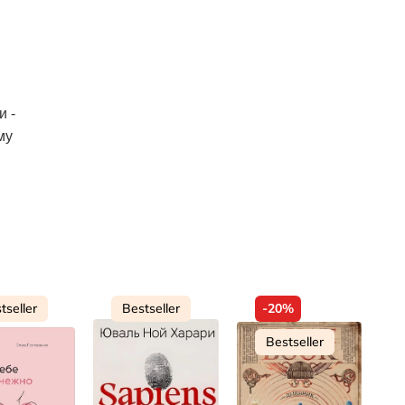
и -
му
tseller
Bestseller
-20%
Bestseller