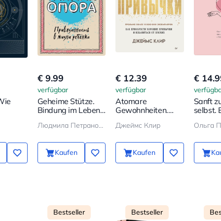
€ 9.99
€ 12.39
€ 14.9
verfügbar
verfügbar
verfügba
Wie
Geheime Stütze.
Atomare
Sanft zu
Bindung im Leben
Gewohnheiten.
selbst. 
 von
des Kindes
Wie man gute
darüber
Людмила Петрановская
Джеймс Клир
Ольга 
neu
Gewohnheiten
sich sc
erwirbt
schützt
Kaufen
Kaufen
Ka
Bestseller
Bestseller
Bes