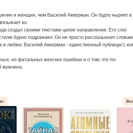
ужчин и женщин, чем Василий Аккерман. Он будто ныряет в
звязывает их.
года создал своими текстами целое направление. Его слог
 стилю бурно подражают. Он не просто рассказывает словам
х в любви; Василий Аккерман - единственный публицист, ко
ных, но фатальных женских ошибках и о том, что по-
й мужчина.
ler
Bes