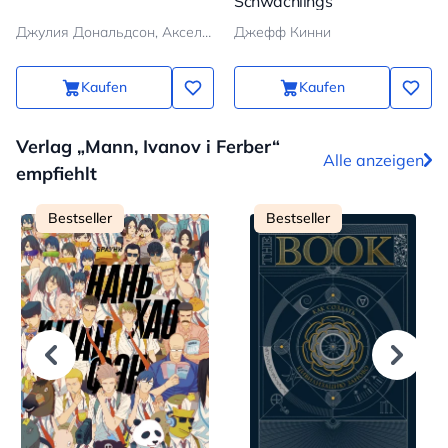
Schwächlings
Джулия Дональдсон, Аксель Шеффлер
Джефф Кинни
Kaufen
Kaufen
Verlag „Mann, Ivanov i Ferber“
Alle anzeigen
empfiehlt
Bestseller
Bestseller