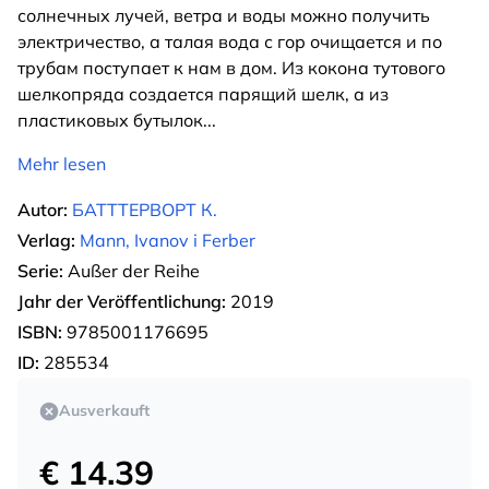
солнечных лучей, ветра и воды можно получить
электричество, а талая вода с гор очищается и по
трубам поступает к нам в дом. Из кокона тутового
шелкопряда создается парящий шелк, а из
пластиковых бутылок
...
Mehr lesen
Autor:
БАТТТЕРВОРТ К.
Verlag:
Mann, Ivanov i Ferber
Serie:
Außer der Reihe
Jahr der Veröffentlichung:
2019
ISBN:
9785001176695
ID:
285534
Ausverkauft
€ 14.39