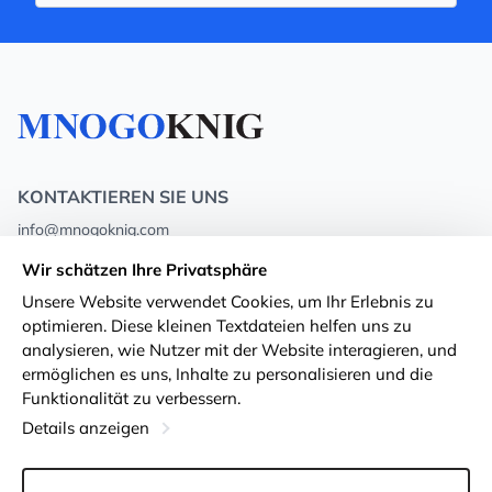
KONTAKTIEREN SIE UNS
info@mnogoknig.com
+371 27-27-27-47
(08:00 – 20:00 UTC+2)
Wir schätzen Ihre Privatsphäre
Rīga, Augusta Deglava 69d, LV-1082
Unsere Website verwendet Cookies, um Ihr Erlebnis zu
optimieren. Diese kleinen Textdateien helfen uns zu
Über uns
Privacy Policy
analysieren, wie Nutzer mit der Website interagieren, und
ermöglichen es uns, Inhalte zu personalisieren und die
Geschäfte
Geschäftsbedingungen
Funktionalität zu verbessern.
Lieferung und Zahlung
Erklärung zur Barrierefreiheit
Details anzeigen
Treuekarten
Rückgabe von Waren