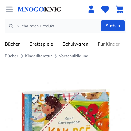
Open menu
Suchen
Search
Bücher
Brettspiele
Schulwaren
Für Kinder
Bücher
Kinderliteratur
Vorschulbildung