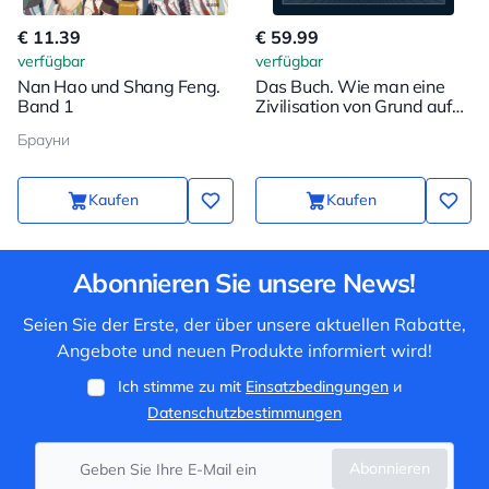
€ 11.39
€ 59.99
verfügbar
verfügbar
Nan Hao und Shang Feng.
Das Buch. Wie man eine
Band 1
Zivilisation von Grund auf
neu erschafft
Брауни
Kaufen
Kaufen
Abonnieren Sie unsere News!
Seien Sie der Erste, der über unsere aktuellen Rabatte,
Angebote und neuen Produkte informiert wird!
Ich stimme zu mit
Einsatzbedingungen
и
Datenschutzbestimmungen
Abonnieren