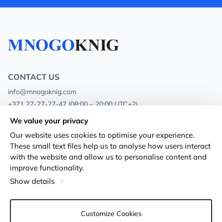
CONTACT US
info@mnogoknig.com
+371 27-27-27-47
(08:00 – 20:00 UTC+2)
Rīga, Augusta Deglava 69d, LV-1082
We value your privacy
Our website uses cookies to optimise your experience.
About us
Privacy Policy
These small text files help us to analyse how users interact
with the website and allow us to personalise content and
Stores
Terms and conditions
improve functionality.
Shipping and payment
Accessibility Statement
Show details
Loyalty Cards
Returns
Customize Cookies
Wholesale customers
Cookie settings