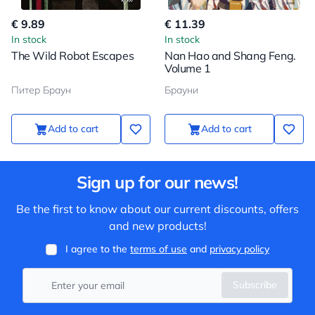
€ 9.89
€ 11.39
In stock
In stock
The Wild Robot Escapes
Nan Hao and Shang Feng.
Volume 1
Питер Браун
Брауни
Add to cart
Add to cart
Sign up for our news!
Be the first to know about our current discounts, offers
and new products!
I agree to the
terms of use
and
privacy policy
Subscribe