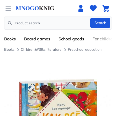
Open menu
Search
Search
Books
Board games
School goods
For children
Books
Children&#39;s literature
Preschool education