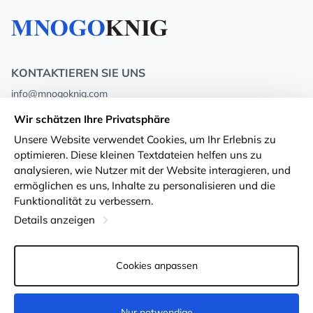
KONTAKTIEREN SIE UNS
info@mnogoknig.com
+371 27-27-27-47
(08:00 – 20:00 UTC+2)
Wir schätzen Ihre Privatsphäre
Rīga, Augusta Deglava 69d, LV-1082
Unsere Website verwendet Cookies, um Ihr Erlebnis zu
optimieren. Diese kleinen Textdateien helfen uns zu
Über uns
Privacy Policy
analysieren, wie Nutzer mit der Website interagieren, und
ermöglichen es uns, Inhalte zu personalisieren und die
Geschäfte
Geschäftsbedingungen
Funktionalität zu verbessern.
Lieferung und Zahlung
Erklärung zur Barrierefreiheit
Details anzeigen
Treuekarten
Rückgabe von Waren
Cookies anpassen
Für Großhandelskunden
Cookie-Einstellungen
Nur notwendige