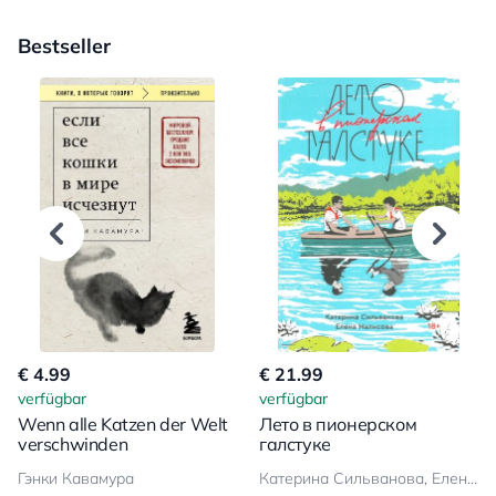
Bestseller
€ 4.99
€ 21.99
verfügbar
verfügbar
Wenn alle Katzen der Welt
Лето в пионерском
verschwinden
галстуке
Гэнки Кавамура
Катерина Сильванова, Елена Малисова