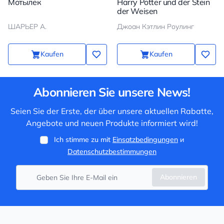
Мотылек
Harry Potter und der Stein
der Weisen
ШАРЬЕР А.
Джоан Кэтлин Роулинг
Kaufen
Kaufen
Abonnieren Sie unsere News!
Seien Sie der Erste, der über unsere aktuellen Rabatte,
Angebote und neuen Produkte informiert wird!
Ich stimme zu mit
Einsatzbedingungen
и
Datenschutzbestimmungen
Abonnieren