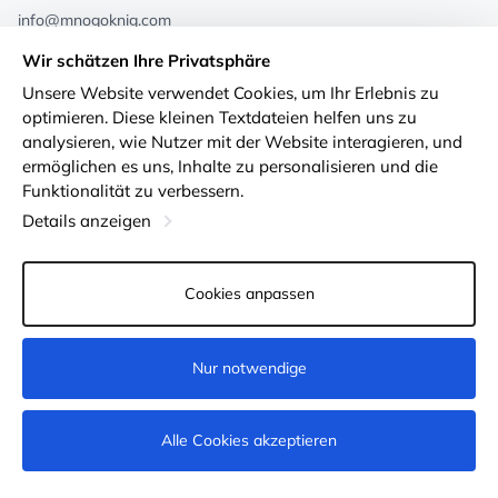
info@mnogoknig.com
+371 27-27-27-47
(08:00 – 20:00 UTC+2)
Wir schätzen Ihre Privatsphäre
Rīga, Augusta Deglava 69d, LV-1082
Unsere Website verwendet Cookies, um Ihr Erlebnis zu
optimieren. Diese kleinen Textdateien helfen uns zu
Über uns
Privacy Policy
analysieren, wie Nutzer mit der Website interagieren, und
ermöglichen es uns, Inhalte zu personalisieren und die
Geschäfte
Geschäftsbedingungen
Funktionalität zu verbessern.
Lieferung und Zahlung
Erklärung zur Barrierefreiheit
Details anzeigen
Treuekarten
Rückgabe von Waren
Cookies anpassen
Für Großhandelskunden
Cookie-Einstellungen
Nur notwendige
Kaufen
Alle Cookies akzeptieren
© 2011-2026
MNOGOKNIG
. All Rights Reserved.