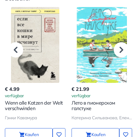
€ 4.99
€ 21.99
verfügbar
verfügbar
Wenn alle Katzen der Welt
Лето в пионерском
verschwinden
галстуке
Гэнки Кавамура
Катерина Сильванова, Елена Малисова
Kaufen
Kaufen