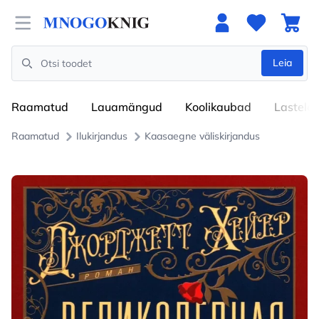
Open menu
Leia
Search
Raamatud
Lauamängud
Koolikaubad
Lastele
Raamatud
Ilukirjandus
Kaasaegne väliskirjandus