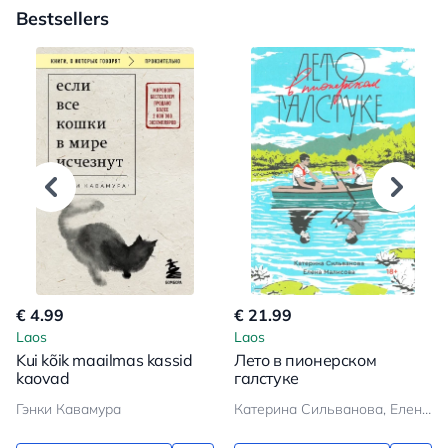
Bestsellers
€ 4.99
€ 21.99
Laos
Laos
Kui kõik maailmas kassid
Лето в пионерском
kaovad
галстуке
Гэнки Кавамура
Катерина Сильванова, Елена Малисова