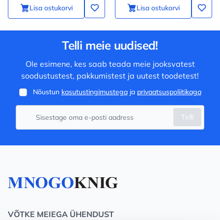
Lisa ostukorvi
Lisa ostukorvi
Telli meie uudised!
Ole esimene, kes saab teada meie jooksvatest
soodustustest, pakkumistest ja uutest toodetest!
Nõustun
kasutustingimustega
ja
privaatsuspoliitikaga
Telli
VÕTKE MEIEGA ÜHENDUST