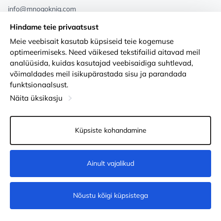
info@mnogoknig.com
+371 27-27-27-47
(08:00 – 20:00 UTC+2)
Hindame teie privaatsust
Rīga, Augusta Deglava 69d, LV-1082
Meie veebisait kasutab küpsiseid teie kogemuse
optimeerimiseks. Need väikesed tekstifailid aitavad meil
Meist
Privacy Policy
analüüsida, kuidas kasutajad veebisaidiga suhtlevad,
võimaldades meil isikupärastada sisu ja parandada
Poed
Tingimused
funktsionaalsust.
Kohaletoimetamine ja makse
Ligipääsetavuse avaldus
Näita üksikasju
Lojaalsuskaardid
Kauba tagastamine
Küpsiste kohandamine
PÕHJUST KOOSTÖÖKS
Küpsiste seaded
Ainult vajalikud
Lisa ostukorvi
Nõustu kõigi küpsistega
© 2011-2026
MNOGOKNIG
. All Rights Reserved.