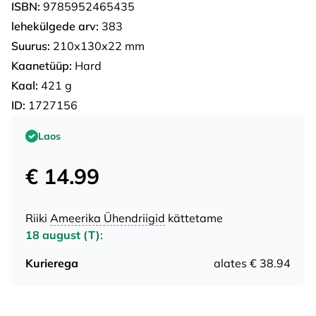
ISBN:
9785952465435
lehekülgede arv:
383
Suurus:
210х130х22 mm
Kaanetüüp:
Hard
Kaal:
421 g
ID:
1727156
Laos
€ 14.99
Riiki
Ameerika Ühendriigid
kättetame
18 august (T)
:
Kurierega
alates € 38.94