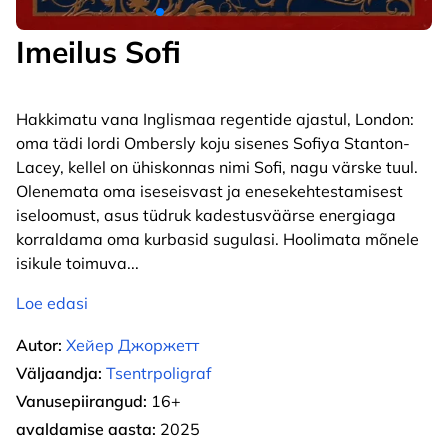
Imeilus Sofi
Hakkimatu vana Inglismaa regentide ajastul, London:
oma tädi lordi Ombersly koju sisenes Sofiya Stanton-
Lacey, kellel on ühiskonnas nimi Sofi, nagu värske tuul.
Olenemata oma iseseisvast ja enesekehtestamisest
iseloomust, asus tüdruk kadestusväärse energiaga
korraldama oma kurbasid sugulasi. Hoolimata mõnele
isikule toimuva
...
Loe edasi
Autor:
Хейер Джоржетт
Väljaandja:
Tsentrpoligraf
Vanusepiirangud:
16+
avaldamise aasta:
2025