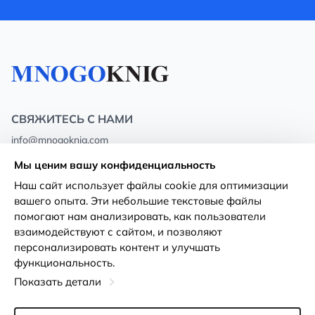
СВЯЖИТЕСЬ С НАМИ
info@mnogoknig.com
+371 27-27-27-47
(08:00 – 20:00 UTC+2)
Мы ценим вашу конфиденциальность
Rīga, Augusta Deglava 69d, LV-1082
Наш сайт использует файлы cookie для оптимизации
вашего опыта. Эти небольшие текстовые файлы
О нас
Политика
помогают нам анализировать, как пользователи
конфиденциальности
взаимодействуют с сайтом, и позволяют
Магазины
персонализировать контент и улучшать
Условия использования
функциональность.
Доставка и оплата
Декларация о доступности
Показать детали
Карты лояльности
Возврат товара