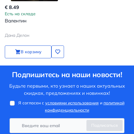
€ 8.49
Есть на складе
Валентин
Дана Делон
В корзину
Подпишитесь на наши новости!
Будьте первыми, кто узнает о наших актуальных
скидках, предложениях и новинках!
Я согласен с
условиями использования
и
политикой
конфиденциальности
Подписаться