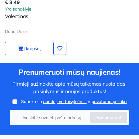
€ 8.49
Yra sandėlyje
Valentinas
Dana Delon
Į krepšelį
Prenumeruoti mūsų naujienas!
Pirmieji sužinokite apie mūsų taikomas nuolaidas,
pasiūlymus ir naujus produktus!
Sutinku su
naudojimo taisyklėmis
ir
privatumo politika
Prenumeruoti