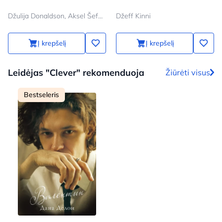
Džulija Donaldson, Aksel Šeffler
Džeff Kinni
Į krepšelį
Į krepšelį
Leidėjas "Clever" rekomenduoja
Žiūrėti visus
Bestseleris