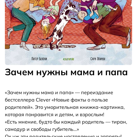
Зачем нужны мама и папа
«Зачем нужны мама и папа» — переиздание
бестселлера Clever «Новые факты о пользе
родителей». Это уморительная книжка-картинка,
которая понравится и детям, и взрослым!
«Есть мнение, будто бы каждый родитель — тиран,
самодур и свободы губитель…»
Ох уж эти родительские наставления и запреты!
...