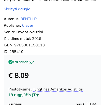
Skaityti daugiau
Autorius:
BENTLI P.
Publisher:
Clever
Serija:
Knygos-vaizdai
Išleidimo metai:
2019
ISBN:
9785001158110
ID:
285410
Yra sandėlyje
€ 8.09
Pristatysime į
Jungtines Amerikos Valstijas
19 rugpjūčio (Tr)
:
Kurjeriu
nuo € 38.94