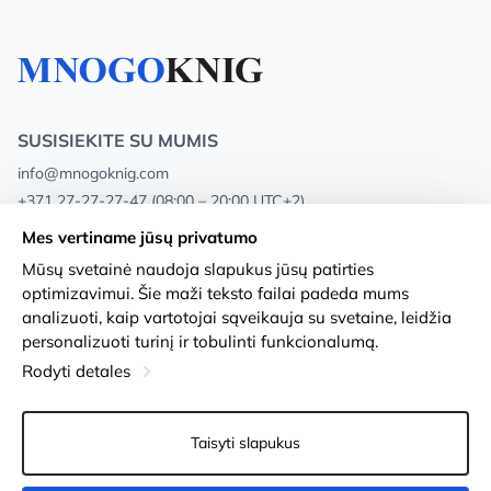
SUSISIEKITE SU MUMIS
info@mnogoknig.com
+371 27-27-27-47
(08:00 – 20:00 UTC+2)
Rīga, Augusta Deglava 69d, LV-1082
Mes vertiname jūsų privatumo
Mūsų svetainė naudoja slapukus jūsų patirties
Apie mus
Privacy Policy
optimizavimui. Šie maži teksto failai padeda mums
analizuoti, kaip vartotojai sąveikauja su svetaine, leidžia
Parduotuvės
Sąlygos ir nuostatos
personalizuoti turinį ir tobulinti funkcionalumą.
Pristatymas ir mokėjimas
Prieinamumo pareiškimas
Rodyti detales
Lojalumo kortelės
Prekių grąžinimas
Taisyti slapukus
Didmeniniams pirkėjams
Slapukų nustatymai