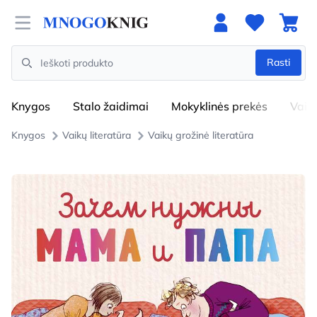
Open menu
Rasti
Search
Knygos
Stalo žaidimai
Mokyklinės prekės
Vaik
Knygos
Vaikų literatūra
Vaikų grožinė literatūra