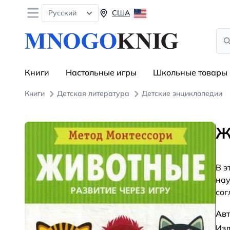
Open menu
Русский
США
Sea
Книги
Настольные игры
Школьные товары
Книги
Детская литература
Детские энциклопедии
Ж
В э
нау
сог
Авт
Изд