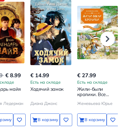
99
€ 8.99
€ 14.99
€ 27.99
€ 8
 складе
Есть на складе
Есть на складе
Ест
арь майя
Ходячий замок
Жили-были
Хоч
кролики. Все
приключения в
я Ледерман
Диана Джонс
Женевьева Юрье
одном томе
орзину
В корзину
В корзину