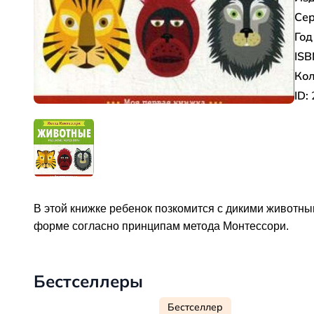
Сер
Год
ISB
Кол
ID:
В этой книжке ребенок позкомится с дикими животным
форме согласно принципам метода Монтессори.
Бестселлеры
Бестселлер