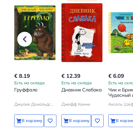
€ 8.19
€ 12.39
€ 6.09
Есть на складе
Есть на складе
Есть на скл
Груффало
Дневник Слабака
Чик и Брик
Чудесный
Джулия Дональдсон, Аксель Шеффлер
Джефф Кинни
Аксель Ше
В корзину
В корзину
В корзи