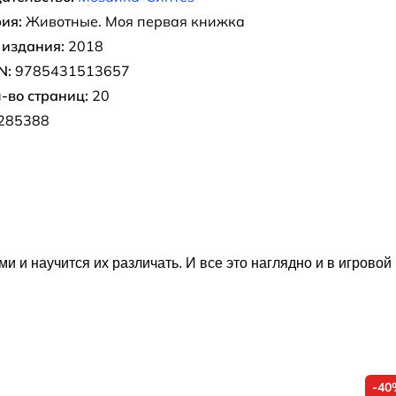
ия:
Животные. Моя первая книжка
 издания:
2018
N:
9785431513657
-во страниц:
20
285388
и и научится их различать. И все это наглядно и в игровой
-40