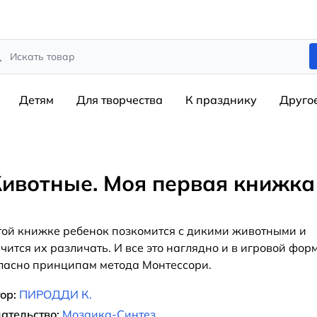
rch
Детям
Для творчества
К празднику
Друго
ивотные. Моя первая книжка
той книжке ребенок позкомится с дикими животными и
чится их различать. И все это наглядно и в игровой фор
ласно принципам метода Монтессори.
ор:
ПИРОДДИ К.
ательство:
Мозаика-Синтез