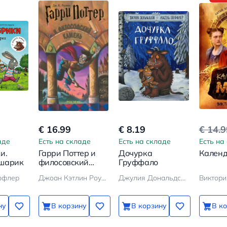
€ 16.99
€ 8.19
€ 14.
аде
Есть на складе
Есть на складе
Есть на
и.
Гарри Поттер и
Дочурка
Календ
 шарик
филосовский
Груффало
камень
ффлер
Джоан Кэтлин Роулинг
Джулия Дональдсон
Виктори
ну
В корзину
В корзину
В к