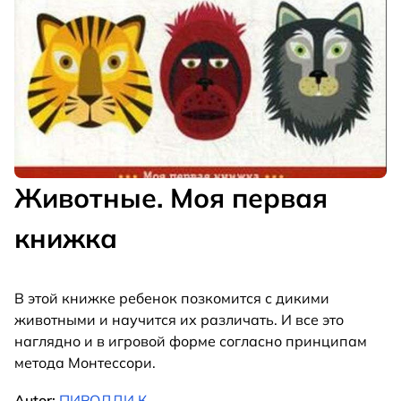
Животные. Моя первая
книжка
В этой книжке ребенок позкомится с дикими
животными и научится их различать. И все это
наглядно и в игровой форме согласно принципам
метода Монтессори.
Autor:
ПИРОДДИ К.