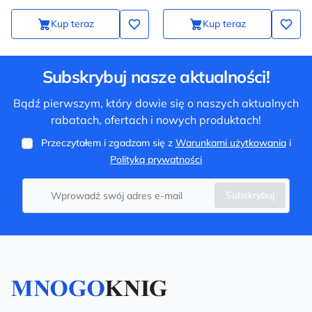
Kup teraz
Kup teraz
Subskrybuj nasze aktualności!
Bądź pierwszym, który dowie się o naszych aktualnych
rabatach, ofertach i nowych produktach!
Przeczytałem i zgadzam się z
Warunkami użytkowania
i
Polityką prywatności
Subskrybuj