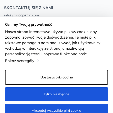
SKONTAKTUJ SIĘ Z NAMI
info@mnogoknig.com
+371 27-27-27-47
(08:00 – 20:00 UTC+2)
Cenimy Twoją prywatność
Rīga, Augusta Deglava 69d, LV-1082
Nasza strona internetowa używa plików cookie, aby
zoptymalizować Twoje doświadczenie. Te małe pliki
O nas
Privacy Policy
tekstowe pomagają nam analizować, jak użytkownicy
wchodzą w interakcję ze stroną, umożliwiają
Sklepy
Warunki i zasady
personalizację treści i poprawę funkcjonalności.
Dostawa i płatność
Deklaracja dostępności
Pokaż szczegóły
Karty lojalnościowe
Returns
Dostosuj pliki cookie
Dla klientów hurtowych
Ustawienia plików cookie
Tylko niezbędne
Kup teraz
Akceptuj wszystkie pliki cookie
© 2011-2026
MNOGOKNIG
. All Rights Reserved.