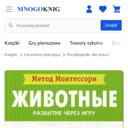
Open menu
Znajdź
Search
Książki
Gry planszowe
Towary szkolne
Dzieci
Książki
Literatura dziecięca
Encyklopedie dla dzieci