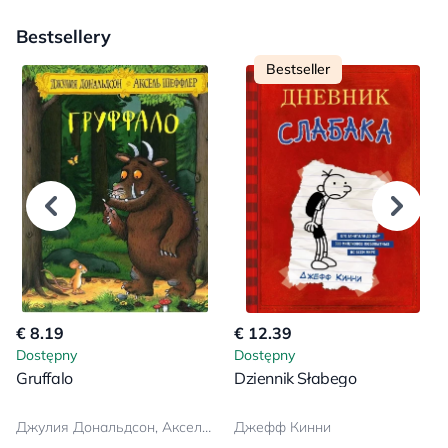
Bestsellery
Bestseller
€ 8.19
€ 12.39
Dostępny
Dostępny
Gruffalo
Dziennik Słabego
Джулия Дональдсон, Аксель Шеффлер
Джефф Кинни