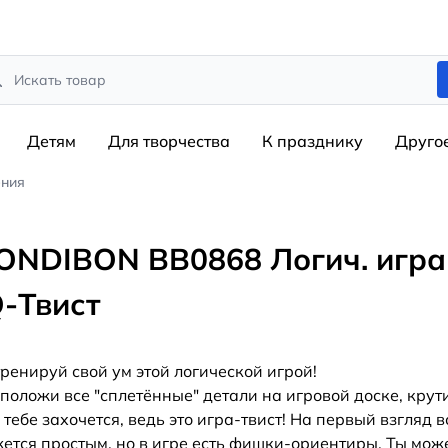
rch
Детям
Для творчества
К празднику
Друго
ения
ONDIBON ВВ0868 Логич. игра
Q-Твист
ренируй свой ум этой логической игрой!
положи все "сплетённые" детали на игровой доске, крути
 тебе захочется, ведь это игра-твист! На первый взгляд в
ется простым, но в игре есть фишки-ориентиры. Ты мо