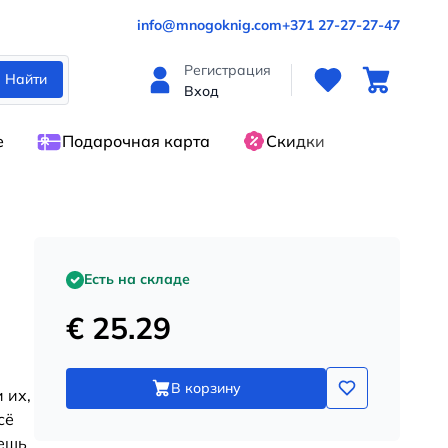
info@mnogoknig.com
+371 27-27-27-47
Регистрация
Найти
Вход
е
Подарочная карта
Скидки
Есть на складе
€ 25.29
В корзину
 их,
сё
жешь