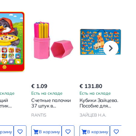
€ 1.09
€ 131.80
€ 1
 складе
Есть на складе
Есть на складе
Ест
щий
Счетные палочки
Кубики Зайцева.
Наб
етик
37 штук в
Пособие для
Эм
-ворона
стаканчике
обучения чтению
RANTIS
ЗАЙЦЕВ Н.А.
ХО
с двух лет
орзину
В корзину
В корзину