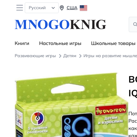
Open menu
Русский
США
Sea
Книги
Настольные игры
Школьные товары
Развивающие игры
Детям
Игры на развитие мышл
B
I
Пот
Рас
как
каж