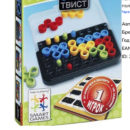
пол
Чит
Авт
Бре
Год
EAN
ID: