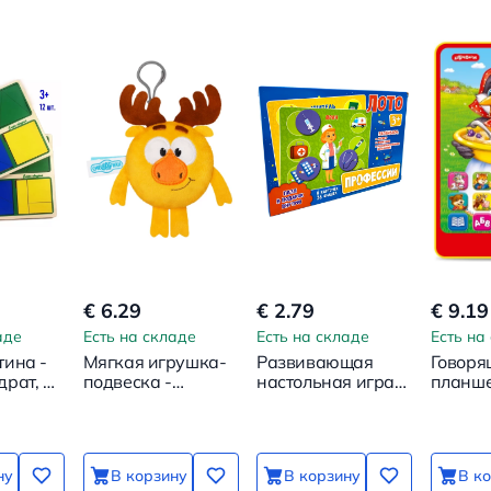
€ 6.29
€ 2.79
€ 9.19
аде
Есть на складе
Есть на складе
Есть на
тина -
Мягкая игрушка-
Развивающая
Говоря
рат, 1
подвеска -
настольная игра -
планш
Смешарики.
Лото. Профессии
Сорока
Лосяш
ну
В корзину
В корзину
В к