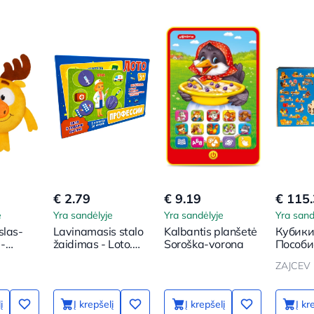
€ 2.79
€ 9.19
€ 115
e
Yra sandėlyje
Yra sandėlyje
Yra sand
slas-
Lavinamasis stalo
Kalbantis planšetė
Кубики
 -
žaidimas - Loto.
Soroška-vorona
Пособи
. Elnias
Profesijos
обучен
ZAJCEV 
с двух 
į
Į krepšelį
Į krepšelį
Į kr