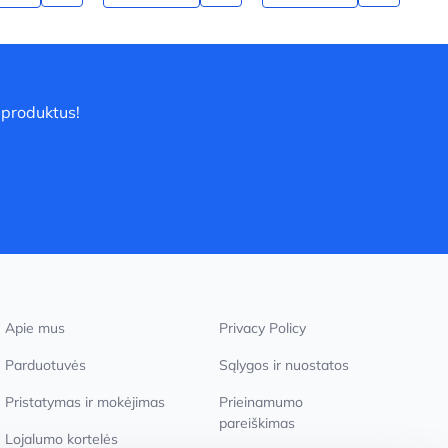
 produktus!
Apie mus
Privacy Policy
Parduotuvės
Sąlygos ir nuostatos
Pristatymas ir mokėjimas
Prieinamumo
pareiškimas
Lojalumo kortelės