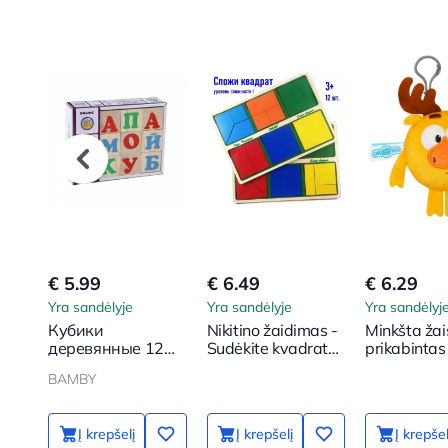
€ 5.99
€ 6.49
€ 6.29
Yra sandėlyje
Yra sandėlyje
Yra sandėlyj
Кубики
Nikitino žaidimas -
Minkšta žai
деревянные 12
Sudėkite kvadratą,
prikabintas
шт. Алфавит
1 sudėtingumo
Šmaikštukai
BAMBY
lygis
Į krepšelį
Į krepšelį
Į krepšel