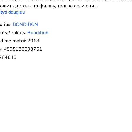
ожить деталь на фишку, только если они
...
tyti daugiau
orius:
BONDIBON
kės ženklas:
Bondibon
eidimo metai:
2018
:
4895136003751
284640