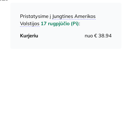
Pristatysime į
Jungtines Amerikos
Valstijas
17 rugpjūčio (Pi)
:
Kurjeriu
nuo € 38.94