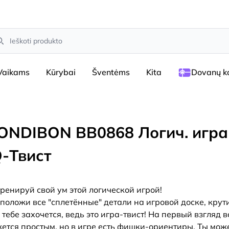
arch
Vaikams
Kūrybai
Šventėms
Kita
Dovanų ko
ONDIBON ВВ0868 Логич. игра
Q-Твист
ренируй свой ум этой логической игрой!
положи все "сплетённые" детали на игровой доске, крути
 тебе захочется, ведь это игра-твист! На первый взгляд в
ется простым, но в игре есть фишки-ориентиры. Ты мо