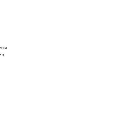
ется
 в