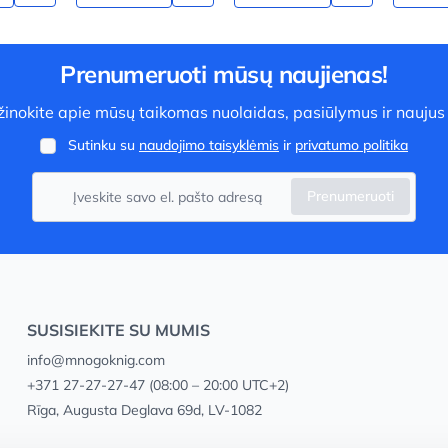
Prenumeruoti mūsų naujienas!
užinokite apie mūsų taikomas nuolaidas, pasiūlymus ir naujus
Sutinku su
naudojimo taisyklėmis
ir
privatumo politika
Prenumeruoti
SUSISIEKITE SU MUMIS
info@mnogoknig.com
+371 27-27-27-47
(08:00 – 20:00 UTC+2)
Rīga, Augusta Deglava 69d, LV-1082