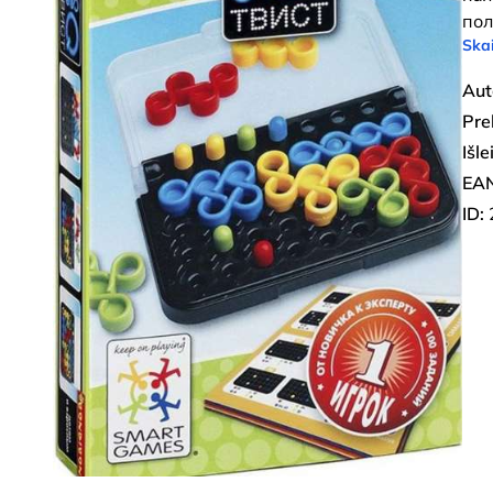
пол
Skai
Aut
Pre
Išl
EAN
ID: