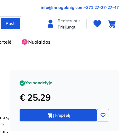
info@mnogoknig.com
+371 27-27-27-47
Registruotis
Rasti
Prisijungti
rtelė
Nuolaidos
Yra sandėlyje
€ 25.29
Į krepšelį
 их,
сё
жешь