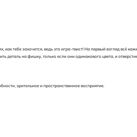
, как тебе захочется, ведь это игра-твист! На первый взгляд всё каж
ь деталь на фишку, только если они одинакового цвета, и отверстие
бности, зрительное и пространственное восприятие.