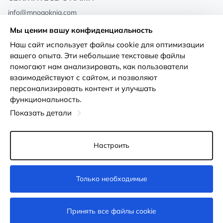
info@mnogoknig.com
+371 27-27-27-47
(08:00 – 20:00 UTC+2)
Мы ценим вашу конфиденциальность
Rīga, Augusta Deglava 69d, LV-1082
Наш сайт использует файлы cookie для оптимизации
вашего опыта. Эти небольшие текстовые файлы
О нас
Политика
помогают нам анализировать, как пользователи
конфиденциальности
взаимодействуют с сайтом, и позволяют
Магазины
персонализировать контент и улучшать
Условия использования
функциональность.
Доставка и оплата
Декларация о доступности
Показать детали
Карты лояльности
Возврат товара
Оптовым покупателям
Настроить
Настройки файлов cookie
Только необходимые
Недоступно
Принять все файлы cookie
© 2011-2026
MNOGOKNIG
. All Rights Reserved.