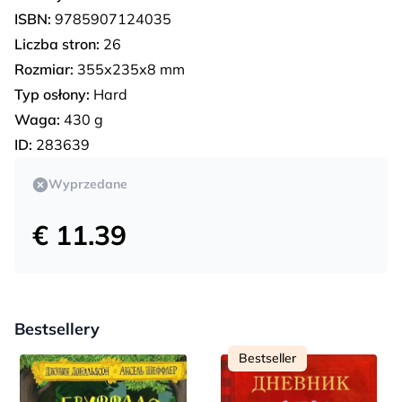
ISBN:
9785907124035
Liczba stron:
26
Rozmiar:
355х235х8 mm
Typ osłony:
Hard
Waga:
430 g
ID:
283639
Wyprzedane
€ 11.39
Bestsellery
Bestseller