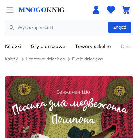
Open menu
Znajdź
Search
Książki
Gry planszowe
Towary szkolne
Dzieci
Książki
Literatura dziecięca
Fikcja dziecięca