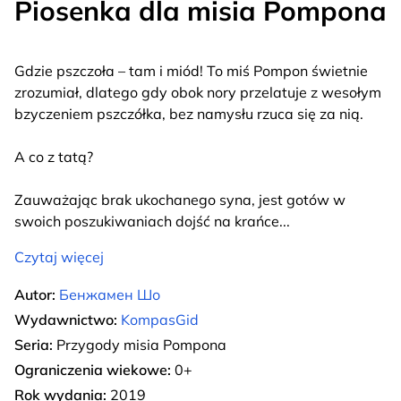
Piosenka dla misia Pompona
Gdzie pszczoła – tam i miód! To miś Pompon świetnie
zrozumiał, dlatego gdy obok nory przelatuje z wesołym
bzyczeniem pszczółka, bez namysłu rzuca się za nią.
A co z tatą?
Zauważając brak ukochanego syna, jest gotów w
swoich poszukiwaniach dojść na krańce
...
Czytaj więcej
Autor:
Бенжамен Шо
Wydawnictwo:
KompasGid
Seria:
Przygody misia Pompona
Ograniczenia wiekowe:
0+
Rok wydania:
2019