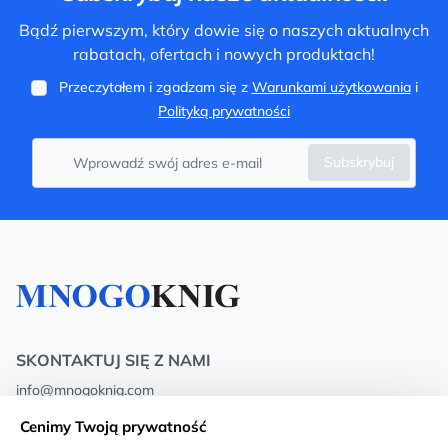
Bądź pierwszym, który dowie się o naszych aktualnych
rabatach, ofertach i nowych produktach!
Przeczytałem i zgadzam się z
Warunkami użytkowania
i
Polityką prywatności
Subskrybuj
SKONTAKTUJ SIĘ Z NAMI
info@mnogoknig.com
+371 27-27-27-47
(08:00 – 20:00 UTC+2)
Cenimy Twoją prywatność
Rīga, Augusta Deglava 69d, LV-1082