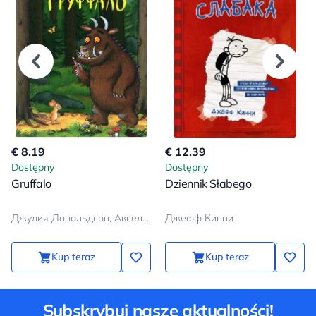
€ 8.19
€ 12.39
Dostępny
Dostępny
Gruffalo
Dziennik Słabego
Джулия Дональдсон, Аксель Шеффлер
Джефф Кинни
Kup teraz
Kup teraz
Subskrybuj nasze aktualności!