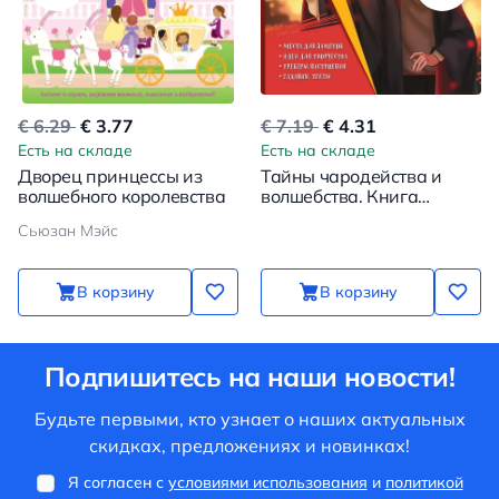
€ 6.29
€ 3.77
€ 7.19
€ 4.31
Есть на складе
Есть на складе
Дворец принцессы из
Тайны чародейства и
волшебного королевства
волшебства. Книга
творчества и
Сьюзан Мэйс
вдохновения (Гарри)
В корзину
В корзину
Подпишитесь на наши новости!
Будьте первыми, кто узнает о наших актуальных
скидках, предложениях и новинках!
Я согласен с
условиями использования
и
политикой