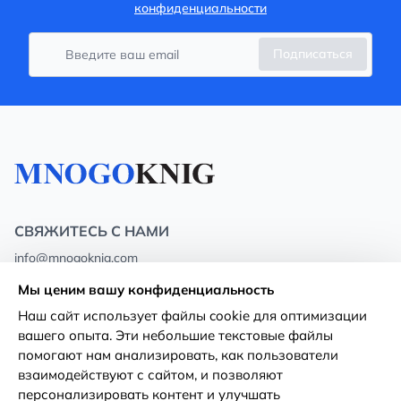
конфиденциальности
Подписаться
СВЯЖИТЕСЬ С НАМИ
info@mnogoknig.com
+371 27-27-27-47
(08:00 – 20:00 UTC+2)
Мы ценим вашу конфиденциальность
Rīga, Augusta Deglava 69d, LV-1082
Наш сайт использует файлы cookie для оптимизации
вашего опыта. Эти небольшие текстовые файлы
О нас
Политика
помогают нам анализировать, как пользователи
конфиденциальности
взаимодействуют с сайтом, и позволяют
Магазины
персонализировать контент и улучшать