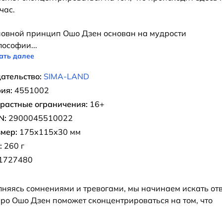
час.
овной принцип Ошо Дзен основан на мудрости
лософии
...
ать далее
ательство:
SIMA-LAND
ия:
4551002
растные ограничения:
16+
N:
2900045510022
мер:
175х115х30 мм
:
260 г
1727480
лняясь сомнениями и тревогами, мы начинаем искать от
аро Ошо Дзен поможет сконцентрироваться на том, что