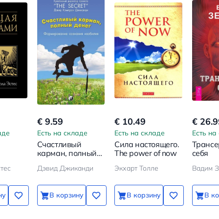
€ 9.59
€ 10.49
€ 26.9
аде
Есть на складе
Есть на складе
Есть на
Счастливый
Сила настоящего.
Трансе
карман, полный
The power of now
себя
рхетип
денег
тес
Дэвид Джиканди
Экхарт Толле
Вадим З
ну
В корзину
В корзину
В к