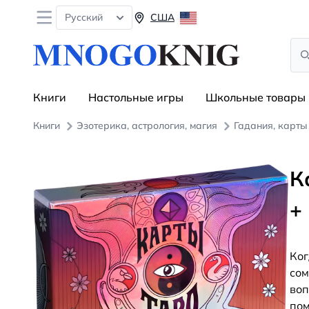
Open menu
Русский
США
Sea
Книги
Настольные игры
Школьные товары
Книги
Эзотерика, астрология, магия
Гадания, карты
К
+
Ког
сом
воп
пом