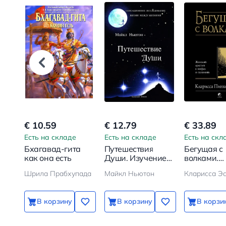
€ 10.59
€ 12.79
€ 33.89
Есть на складе
Есть на складе
Есть на скл
Бхагавад-гита
Путешествия
Бегущая с
как она есть
Души. Изучение
волками.
жизни после
Женский а
Шрила Прабхупада
Майкл Ньютон
Кларисса Эс
жизни
в мифах и
сказаниях
В корзину
В корзину
В корзи