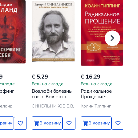
9
€ 5.29
€ 16.29
€ 1
 складе
Есть на складе
Есть на складе
Ест
рфинг
Возлюби болезнь
Радикальное
Роз
свою. Как стать
Прощение:
жиз
здоровым, познав
Духовная
Нен
еланд
СИНЕЛЬНИКОВ В.В.
Колин Типпинг
РОЗ
радость жизни
технология для
об
исцеления
взаимоотношений,
орзину
В корзину
В корзину
избавления от
гнева и чувства
вины,