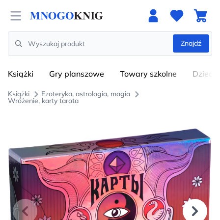
Open menu
Znajdź
Search
Książki
Gry planszowe
Towary szkolne
Dzieci
Książki
Ezoteryka, astrologia, magia
Wróżenie, karty tarota