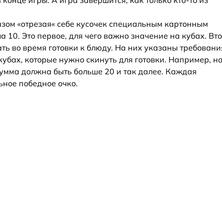
 конце игры. А игра завершится, как только кто-то из
разом «отрезая« себе кусочек специальным картонным
а 10. Это первое, для чего важно значение на кубах. Вт
ать во время готовки к блюду. На них указаны требовани
кубах, которые нужно скинуть для готовки. Например, н
сумма должна быть больше 20 и так далее. Каждая
ьное победное очко.