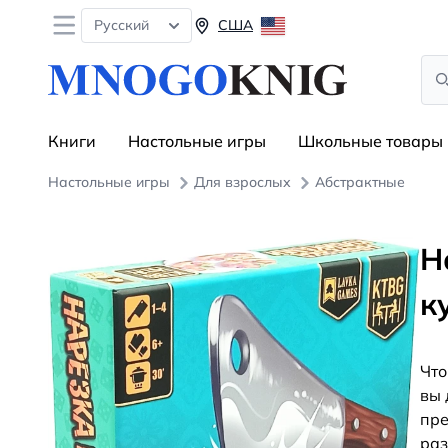
Open menu
Русский
США
Sea
Книги
Настольные игры
Школьные товары
Настольные игры
Для взрослых
Абстрактные
Н
к
Что
вы 
пре
раз