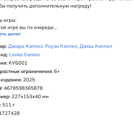
бы получить дополнительную награду!
ь игры:
той игре вы по очереди
...
ать далее
ор:
Джори Кэппел, Роуэн Кэппел, Джош Кэппел
нд:
Lavka Games
ия:
КУБ001
растные ограничения:
6+
 издания:
2025
:
4678598365878
мер:
227х153х40 мм
:
511 г
1727428