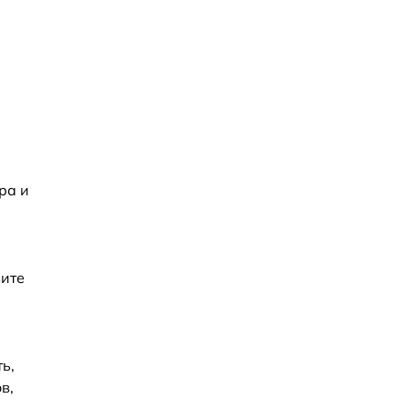
ра и
вите
ь,
в,