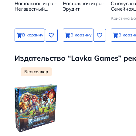
Настольная игра -
Настольная игра -
С полуслов
Неизвестный
Эрудит
Семейная
абонент
карточная 
100 вопрос
чтобы ваш
ребенок ст
В корзину
В корзину
В корзи
ближе
Издательство “Lavka Games” ре
Бестселлер