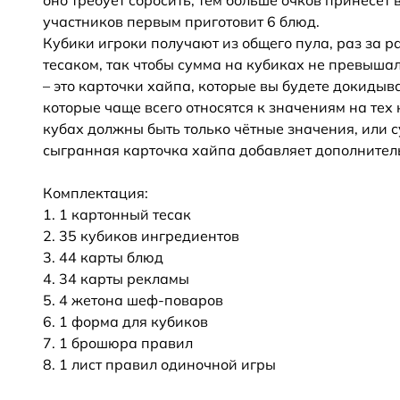
оно требует сбросить, тем больше очков принесёт в
участников первым приготовит 6 блюд.
Кубики игроки получают из общего пула, раз за 
тесаком, так чтобы сумма на кубиках не превышал
– это карточки хайпа, которые вы будете докидыв
которые чаще всего относятся к значениям на тех 
кубах должны быть только чётные значения, или 
сыгранная карточка хайпа добавляет дополнител
Комплектация:
1. 1 картонный тесак
2. 35 кубиков ингредиентов
3. 44 карты блюд
4. 34 карты рекламы
5. 4 жетона шеф-поваров
6. 1 форма для кубиков
7. 1 брошюра правил
8. 1 лист правил одиночной игры