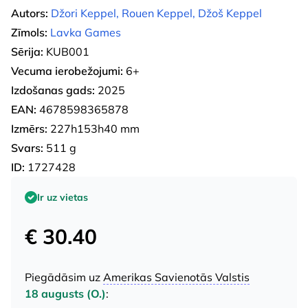
Autors:
Džori Keppel, Rouen Keppel, Džoš Keppel
Zīmols:
Lavka Games
Sērija:
KUB001
Vecuma ierobežojumi:
6+
Izdošanas gads:
2025
EAN:
4678598365878
Izmērs:
227h153h40 mm
Svars:
511 g
ID:
1727428
Ir uz vietas
€ 30.40
Piegādāsim uz
Amerikas Savienotās Valstis
18 augusts (O.)
: