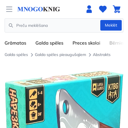
Open menu
Meklēt
Search
Grāmatas
Galda spēles
Preces skolai
Bērniem
Galda spēles
Galda spēles pieaugušajiem
Abstrakts