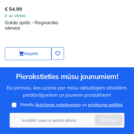
€ 54.99
Ir uz vietas
Galda spēle - Ragnaroka
akmeņi
Nopirkt
Pierakstieties mūsu jaunumiem!
Esi pirmais, kas uzzina par mūsu aktuālajām atlaidēm,
piedāvājumiem un jauniem produktiem!
Piekrītu
lietošanas noteikumiem
un
privātuma politikai
Abonējiet