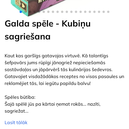
Galda spēle - Kubiņu
sagriešana
Kaut kas garšīgs gatavojas virtuvē. Kā talantīgs
šefpavārs jums rūpīgi jānogriež nepieciešamās
sastāvdaļas un jāpārvērš tās kulinārijas šedevros.
Gatavojiet visdažādākos receptes no visas pasaules un
reklamējiet tās, lai iegūtu papildu balvu!
Spēles būtība:
Šajā spēlē jūs pa kārtai ņemat rokās... nazīti,
sagriežat
...
Lasīt tālāk