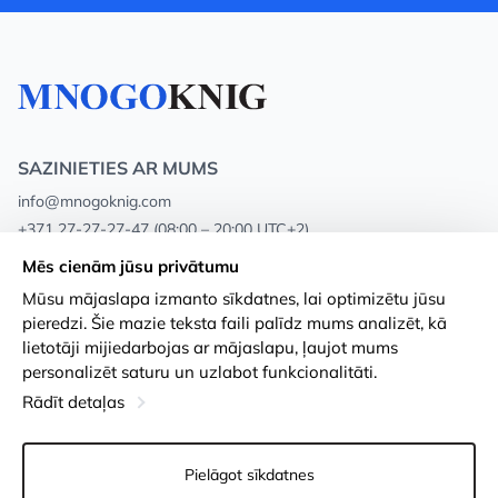
SAZINIETIES AR MUMS
info@mnogoknig.com
+371 27-27-27-47
(08:00 – 20:00 UTC+2)
Rīga, Augusta Deglava 69d, LV-1082
Mēs cienām jūsu privātumu
Mūsu mājaslapa izmanto sīkdatnes, lai optimizētu jūsu
Par mums
Privātuma politika
pieredzi. Šie mazie teksta faili palīdz mums analizēt, kā
lietotāji mijiedarbojas ar mājaslapu, ļaujot mums
Veikali
Noteikumi un nosacījumi
personalizēt saturu un uzlabot funkcionalitāti.
Apmaksa un piegāde
Pieejamības paziņojums
Rādīt detaļas
Loayalitātes kartes
Preču atgriešanās
Pielāgot sīkdatnes
Vairumtirdzniecības pircējiem
Sīkdatņu iestatījumi