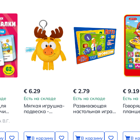
€ 6.29
€ 2.79
€ 9.19
аде
Есть на складе
Есть на складе
Есть на
для
Мягкая игрушка-
Развивающая
Говоря
ечи
подвеска -
настольная игра -
планш
ки
Смешарики.
Лото. Профессии
Сорока
В.Г.
Лосяш
ну
В корзину
В корзину
В к