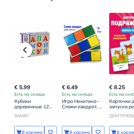
€ 5.99
€ 6.49
€ 8.25
Есть на складе
Есть на складе
Есть на скл
Кубики
Игра Никитина -
Карточки 
деревянные 12
Сложи квадрат, 1
запуска р
шт. Алфавит
уровень
Подражал
BAMBY
ДМИТРИЕВА 
сложности
В корзину
В корзину
В корзи