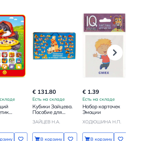
€ 131.80
€ 1.39
€ 9
 складе
Есть на складе
Есть на складе
Ест
щий
Кубики Зайцева.
Набор карточек
Му
етик
Пособие для
Эмоции
игр
-ворона
обучения чтению
Вес
ЗАЙЦЕВ Н.А.
ХОДЮШИНА Н.П.
с двух лет
Дис
мул
орзину
В корзину
В корзину