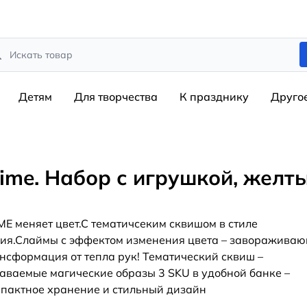
rch
Детям
Для творчества
К празднику
Друго
lime. Набор с игрушкой, желт
ME меняет цвет.С тематичсеким сквишом в стиле
ия.Слаймы с эффектом изменения цвета – заворажива
нсформация от тепла рук! Тематический сквиш –
аваемые магические образы 3 SKU в удобной банке –
пактное хранение и стильный дизайн