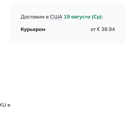
Доставим в
США
19 августа (Ср)
:
Курьером
от € 38.94
KU в