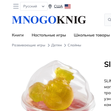
Open menu
Русский
США
Sea
Книги
Настольные игры
Школьные товары
Развивающие игры
Детям
Слаймы
S
SLI
маг
тра
узн
ком