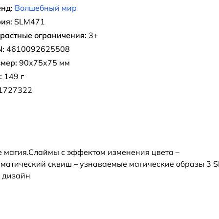
нд:
Волшебный мир
ия:
SLM471
растные ограничения:
3+
:
4610092625508
мер:
90х75х75 мм
:
149 г
1727322
ле магия.Слаймы с эффектом изменения цвета –
матический сквиш – узнаваемые магические образы 3 S
й дизайн