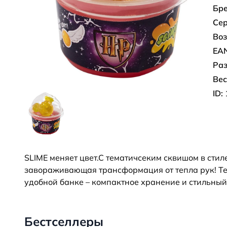
Бре
Сер
Воз
EAN
Раз
Вес
ID:
SLIME меняет цвет.С тематичсеким сквишом в сти
завораживающая трансформация от тепла рук! Те
удобной банке – компактное хранение и стильны
Бестселлеры