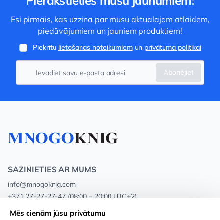
Pierakstieties mūsu jaunumiem!
Esi pirmais, kas uzzina par mūsu aktuālajām atlaidēm,
piedāvājumiem un jauniem produktiem!
Piekrītu
lietošanas noteikumiem
un
privātuma politikai
Abonējiet
SAZINIETIES AR MUMS
info@mnogoknig.com
+371 27-27-27-47
(08:00 – 20:00 UTC+2)
Rīga, Augusta Deglava 69d, LV-1082
Mēs cienām jūsu privātumu