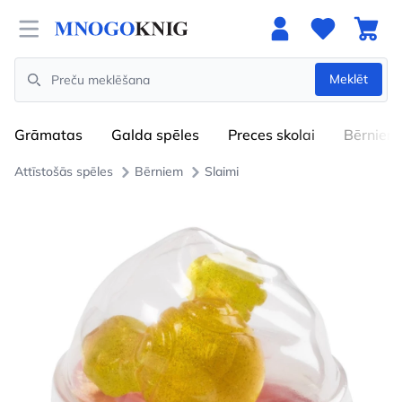
Open menu
Meklēt
Search
Grāmatas
Galda spēles
Preces skolai
Bērniem
Attīstošās spēles
Bērniem
Slaimi