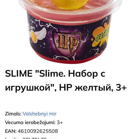
SLIME "Slime. Набор с
игрушкой", HP желтый, 3+
Zīmols:
Volshebnyi mir
Vecuma ierobežojumi:
3+
EAN:
4610092625508