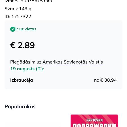
Izmērs:
90h75h75 mm
Svars:
149 g
ID:
1727322
Ir uz vietas
€ 2.89
Piegādāsim uz
Amerikas Savienotās Valstis
19 augusts (T.)
:
Izbraucēja
no € 38.94
Populārakas