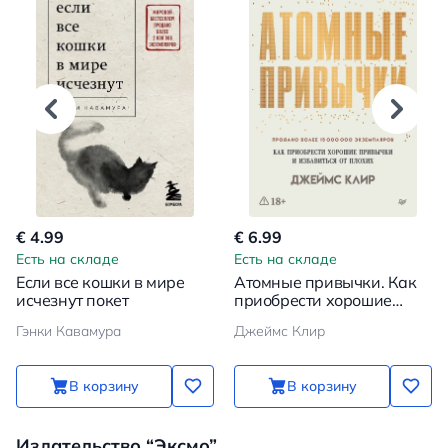
€ 4.99
€ 6.99
Есть на складе
Есть на складе
Если все кошки в мире
Атомные привычки. Как
исчезнут покет
приобрести хорошие
привычки и избавиться от
Гэнки Кавамура
Джеймс Клир
плохих
В корзину
В корзину
Издательство “Эксмо”