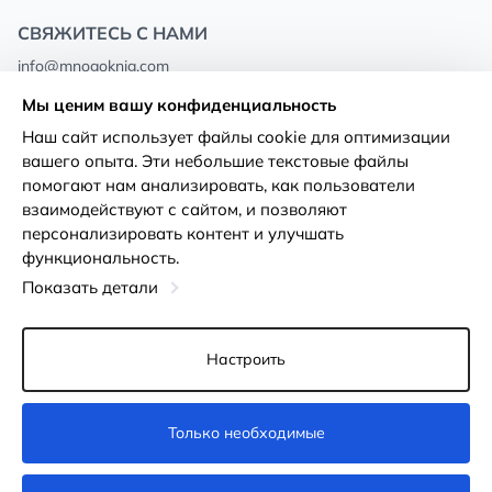
СВЯЖИТЕСЬ С НАМИ
info@mnogoknig.com
+371 27-27-27-47
(08:00 – 20:00 UTC+2)
Мы ценим вашу конфиденциальность
Rīga, Augusta Deglava 69d, LV-1082
Наш сайт использует файлы cookie для оптимизации
вашего опыта. Эти небольшие текстовые файлы
О нас
Политика
помогают нам анализировать, как пользователи
конфиденциальности
взаимодействуют с сайтом, и позволяют
Магазины
персонализировать контент и улучшать
Условия использования
функциональность.
Доставка и оплата
Декларация о доступности
Показать детали
Карты лояльности
Возврат товара
Оптовым покупателям
Настроить
Настройки файлов cookie
Только необходимые