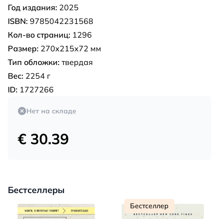
Год издания:
2025
ISBN:
9785042231568
Кол-во страниц:
1296
Размер:
270х215х72 мм
Тип обложки:
твердая
Вес:
2254 г
ID:
1727266
Нет на складе
€ 30.39
Бестселлеры
Бестселлер